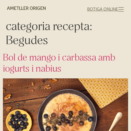
BOTIGA ONLINE
categoria recepta:
Begudes
Bol de mango i carbassa amb
iogurts i nabius