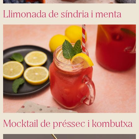
Llimonada de síndria i menta
Mocktail de préssec i kombutxa