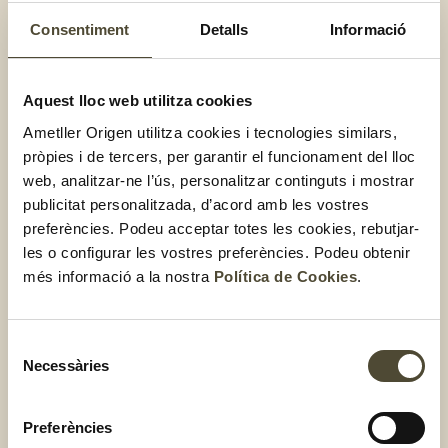
Consentiment
Detalls
Informació
Aquest lloc web utilitza cookies
Ametller Origen utilitza cookies i tecnologies similars,
pròpies i de tercers, per garantir el funcionament del lloc
web, analitzar-ne l’ús, personalitzar continguts i mostrar
Mocktail de maduixes, aranja i
publicitat personalitzada, d’acord amb les vostres
preferències. Podeu acceptar totes les cookies, rebutjar-
poma amb menta
les o configurar les vostres preferències. Podeu obtenir
més informació a la nostra
Política de Cookies
.
Selecció
Necessàries
de
consentiment
Preferències