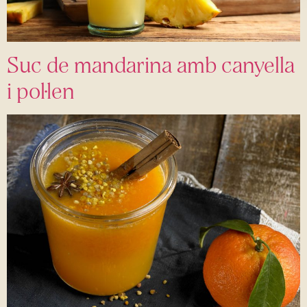
Suc de mandarina amb canyella
i pol·len