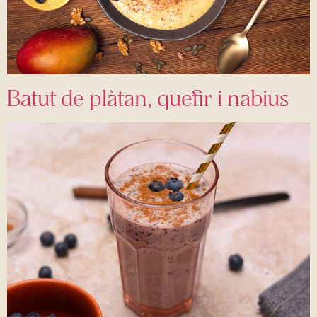
Batut de plàtan, quefir i nabius