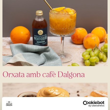
Orxata amb cafè Dalgona