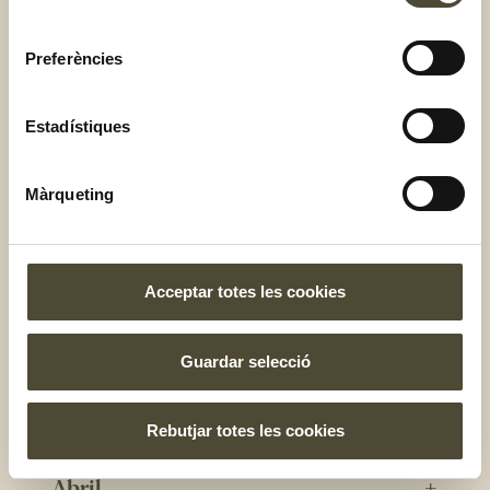
Hivern
consentiment
Preferències
Desembre
Estadístiques
Gener
Màrqueting
Febrer
Acceptar totes les cookies
Primavera
Guardar selecció
Març
Rebutjar totes les cookies
Abril