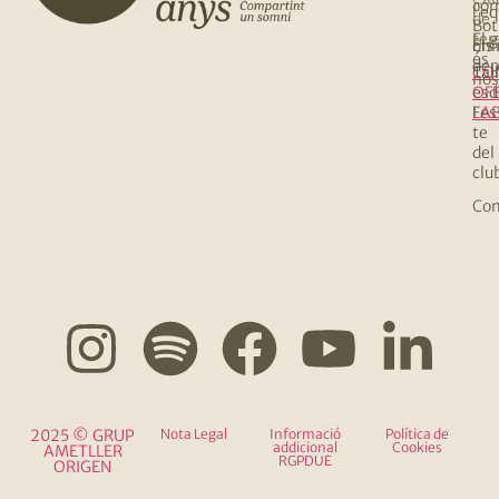
co
l’e
de
Bot
El 
te
Els
onl
és
de
Tall
CO
nos
OF
esd
Fes
LA
te
del
clu
Com
2025 © GRUP
Nota Legal
Informació
Política de
addicional
Cookies
AMETLLER
RGPDUE
ORIGEN