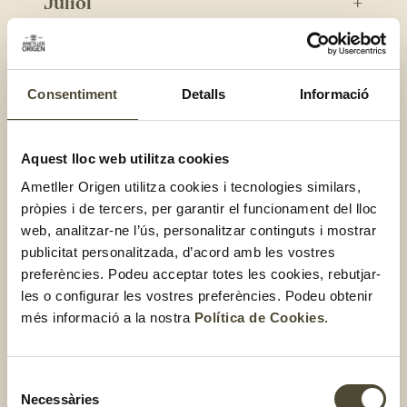
Juliol
Agost
Consentiment
Detalls
Informació
Tardor
Aquest lloc web utilitza cookies
Ametller Origen utilitza cookies i tecnologies similars,
Setembre
pròpies i de tercers, per garantir el funcionament del lloc
web, analitzar-ne l’ús, personalitzar continguts i mostrar
publicitat personalitzada, d’acord amb les vostres
Octubre
preferències. Podeu acceptar totes les cookies, rebutjar-
les o configurar les vostres preferències. Podeu obtenir
més informació a la nostra
Política de Cookies
.
Novembre
Selecció
Necessàries
de