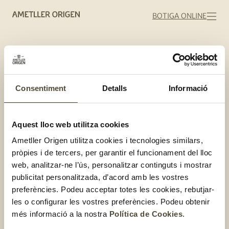
BOTIGA ONLINE
Consentiment
Detalls
Informació
Afegeix aquí el
Aquest lloc web utilitza cookies
text de capçalera
Ametller Origen utilitza cookies i tecnologies similars,
pròpies i de tercers, per garantir el funcionament del lloc
web, analitzar-ne l’ús, personalitzar continguts i mostrar
publicitat personalitzada, d’acord amb les vostres
El gust és nostre
preferències. Podeu acceptar totes les cookies, rebutjar-
les o configurar les vostres preferències. Podeu obtenir
més informació a la nostra
Política de Cookies
.