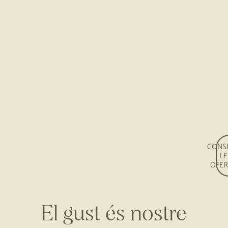
CONS
LE
OFER
El gust és nostre