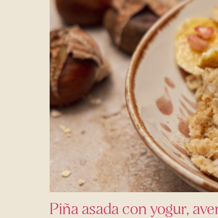
Piña asada con yogur, ave