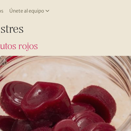
os
Únete al equipo
stres
utos rojos