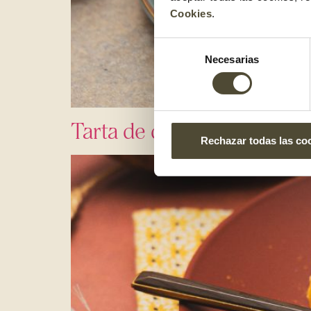
Cookies
.
Selección
Necesarias
de
consentimiento
Tarta de queso y boniato
Rechazar todas las co