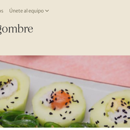
os
Únete al equipo
gombre