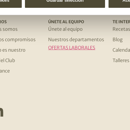
okies
Guardar selección
Ace
ROS
ÚNETE AL EQUIPO
TE INTE
s somos
Únete al equipo
Receta
os compromisos
Nuestros departamentos
Blog
OFERTAS LABORALES
o es nuestro
Calenda
el Club
Tallere
ance