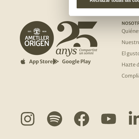
Rechazar todas las co
NOSOT
Quiéne
Nuestr
El gust
App Store
Google Play
Hazte d
Compli