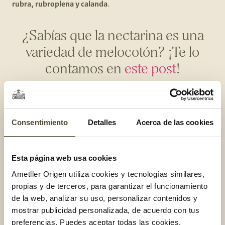
rubra, rubroplena y calanda
.
¿Sabías que la nectarina es una
variedad de melocotón? ¡Te lo
contamos en
este post
!
Por otro lado,
el melocotón se puede clasificar en tres
familias
:
Consentimiento
Detalles
Acerca de las cookies
Pulpa blanca
: como bien indica el nombre este tipo de
melocotón tiene la parte interior de color blanco.
Pulpa amarilla:
con el interior amarillo
Esta página web usa cookies
Ametller Origen utiliza cookies y tecnologías similares,
De tipo pavía
: es decir, de pulpa dura o semidura,
propias y de terceros, para garantizar el funcionamiento
adherida a la semilla
de la web, analizar su uso, personalizar contenidos y
mostrar publicidad personalizada, de acuerdo con tus
La principal
diferencia de sabor entre el de pulpa blanca y
preferencias. Puedes aceptar todas las cookies,
amarilla es que el primero tiene un sabor suave y dulce,