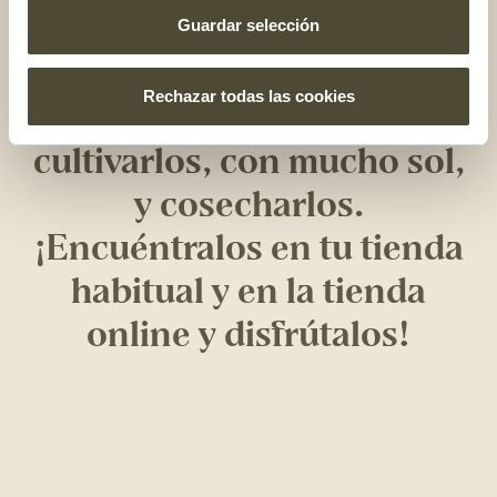
tenemos
los melocotones
Guardar selección
más dulces
, gracias a
Rechazar todas las cookies
nuestra manera de
cultivarlos, con mucho sol,
y cosecharlos.
¡Encuéntralos en tu tienda
habitual y en la tienda
online y disfrútalos!