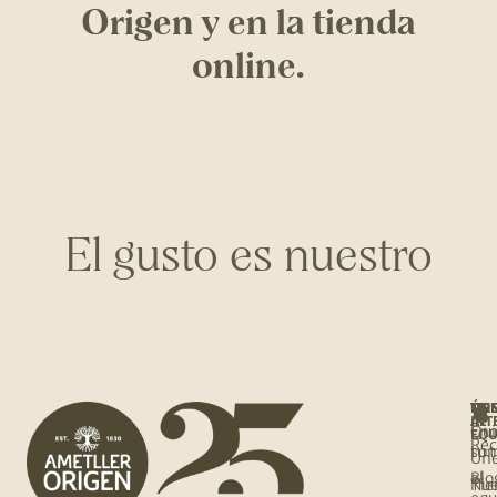
Origen y en la tienda
online.
El gusto es nuestro
NO
ÚNE
TE
TIE
AL
INT
Qui
Enc
EQU
Rec
so
tu 
Ún
al
Blo
Nue
Tie