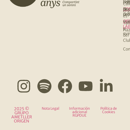
equ
co
onl
Cal
Nue
de
CO
El 
de
te
es
nue
OF
Tal
LA
y
Haz
eve
del
Clu
Com
2025 ©
Nota Legal
Información
Política de
adicional
Cookies
GRUPO
RGPDUE
AMETLLER
ORIGEN