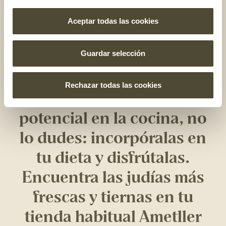
saber? Pues es bien fácil:
coge la vaina y con las manos
pártela por la mitad. Si se rompe fácilmente y oyes un
Aceptar todas las cookies
ruido como ‘crec’
, ¡están perfectas!
Ahora que ya sabes por qué
Guardar selección
son tan buenas y sanas
las
Rechazar todas las cookies
judías verdes
y todo su
potencial en la cocina, no
lo dudes: incorpóralas en
tu dieta y disfrútalas.
Encuentra las judías más
frescas y tiernas en tu
tienda habitual Ametller