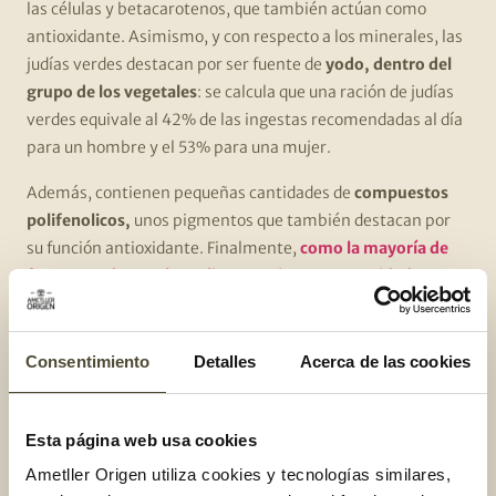
las células y betacarotenos, que también actúan como
antioxidante. Asimismo, y con respecto a los minerales, las
judías verdes destacan por ser fuente de
yodo, dentro del
grupo de los vegetales
: se calcula que una ración de judías
verdes equivale al 42% de las ingestas recomendadas al día
para un hombre y el 53% para una mujer.
Además, contienen pequeñas cantidades de
compuestos
polifenolicos,
unos pigmentos que también destacan por
su función antioxidante. Finalmente,
como la mayoría de
frutas, verduras y hortalizas contiene una cantidad
importante de fibra
.
En resumen,
podemos afirmar que las judías verdes son un
Consentimiento
Detalles
Acerca de las cookies
alimento que, gracias a todos sus beneficios, ayuda a
nuestras células a mantenerse jóvenes y sanas
. ¡Así que ya
lo sabes, a comer judías verdes!
Esta página web usa cookies
Ametller Origen utiliza cookies y tecnologías similares,