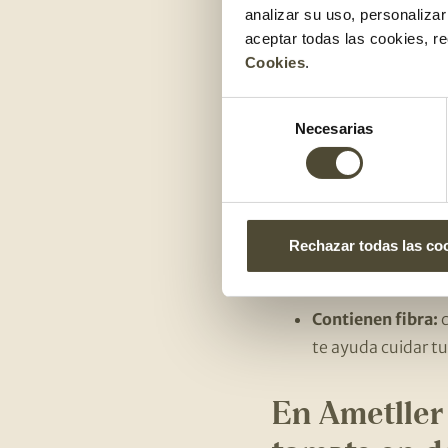
analizar su uso, personaliza
aceptar todas las cookies, r
Los tomates son una ho
Cookies
.
Gran fuente de a
Selección
una ración de tom
Necesarias
de
también contienen
consentimiento
color rojo tan car
protegen de enfe
Rechazar todas las co
Fuente de fósforo
mantener tus mús
Contienen fibra:
c
te ayuda cuidar tu
En Ametller