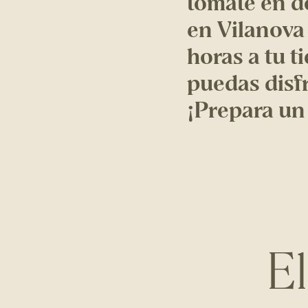
tomate en d
en Vilanova 
horas a tu t
puedas disf
¡Prepara un
E