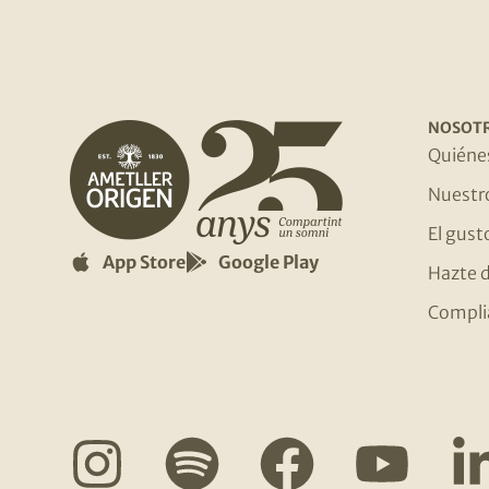
NOSOT
Quiéne
Nuestr
El gust
App Store
Google Play
Hazte d
Compli