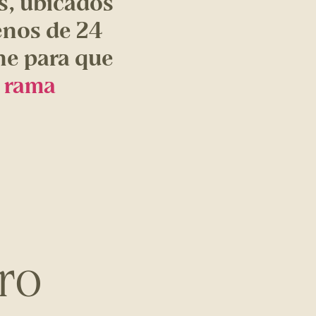
s, ubicados
enos de 24
ine para que
n rama
ro