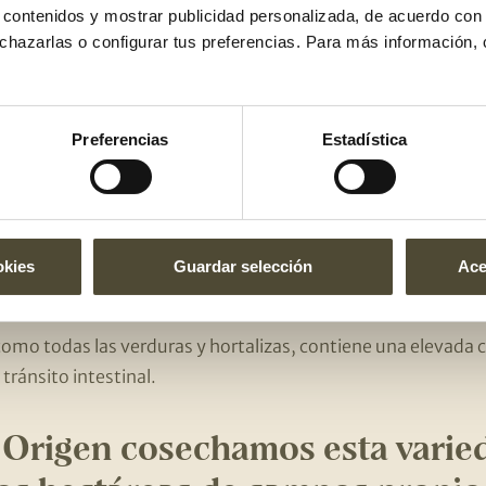
r contenidos y mostrar publicidad personalizada, de acuerdo con
echazarlas o configurar tus preferencias. Para más información,
rtaliza con muchas propiedades. ¡Te las contamos a contin
ntioxidantes
: especialmente por su elevado contenido en vi
ate cubre el 61% de la ingesta diaria recomendada de vitam
Preferencias
Estadística
 vitamina A, vitamina B, carotenos y licopeno, un pigmento
acterístico. Los antioxidantes te ayudan a mantener las célul
rmedades cardiovasculares.
okies
Guardar selección
Ace
 y potasio:
destacan, especialmente, estos dos minerales q
culos sanos.
omo todas las verduras y hortalizas, contiene una elevada c
 tránsito intestinal.
 Origen cosechamos esta varie