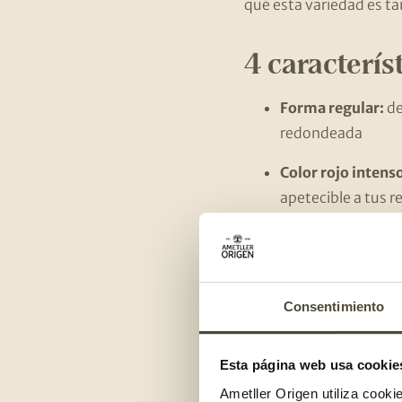
qué esta variedad es t
4 caracterís
Forma regular:
de
redondeada
Color rojo intens
apetecible a tus r
Carnoso:
es un to
Sabor agridulce:
p
Consentimiento
Es justamente
su textu
gazpachos, sopas frías
Esta página web usa cookie
¿Qué benefi
Ametller Origen utiliza cooki