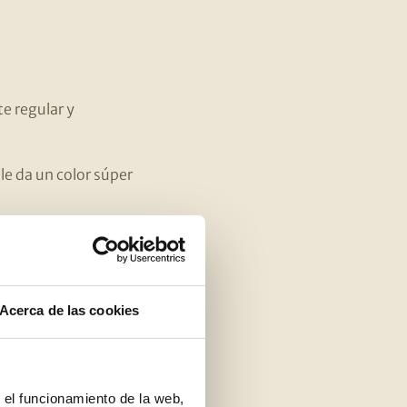
e regular y
 le da un color súper
ico
Acerca de las cookies
mejor
para preparar
r el funcionamiento de la web,