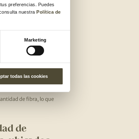
 tus preferencias. Puedes
 consulta nuestra
Política de
uación!
tamina C. ¿Sabías que
ina C? Los tomates
Marketing
 vegetal que le da el
as jóvenes y te
ptar todas las cookies
ue te ayudan a
antidad de fibra, lo que
dad de