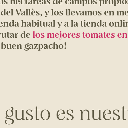
os hectáreas de campos propio
del Vallès, y los llevamos en m
ienda habitual y a la tienda onl
rutar de
los mejores tomates e
 buen gazpacho!
l gusto es nuest