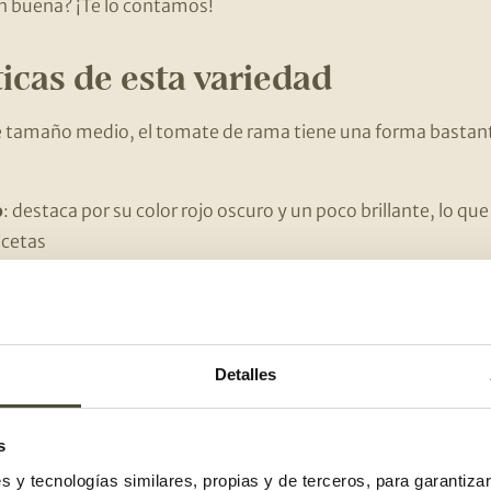
an buena? ¡Te lo contamos!
ticas de esta variedad
 tamaño medio, el tomate de rama tiene una forma bastant
o
: destaca por su color rojo oscuro y un poco brillante, lo que
ecetas
mate con una textura muy carnosa y, además, muy jugosa
resenta un sabor agridulce y es súper refrescante y aromát
Detalles
ra carnosa y jugosa lo que convierten esta variedad en la 
, como salmorejo, salsas o sofritos
.
s
cios tiene el tomate?
es y tecnologías similares, propias y de terceros, para garantiza