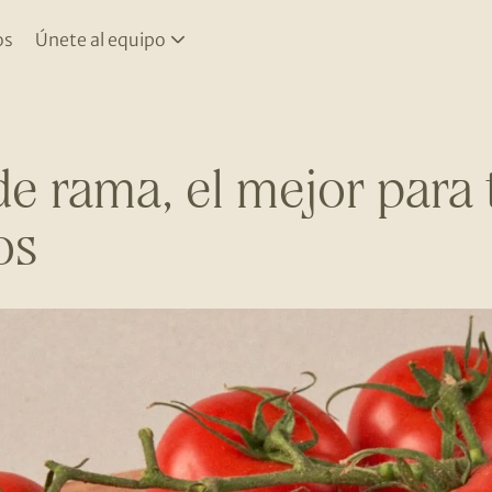
os
Únete al equipo
e rama, el mejor para 
os