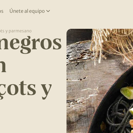
os
Únete al equipo
negros
çots y parmesano
n
çots y