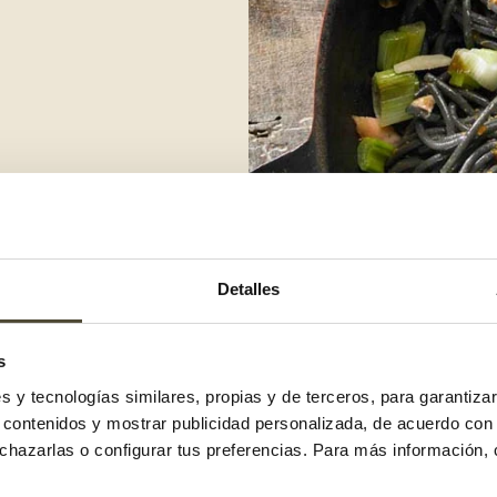
Detalles
rito de aceite para que no se
a el tallo verde.
s
nde con un par de cucharadas de
es y tecnologías similares, propias y de terceros, para garantiza
r contenidos y mostrar publicidad personalizada, de acuerdo con
ante 7 minutos aproximadamente.
echazarlas o configurar tus preferencias. Para más información,
que no quede seco!
ade los espaguetis, un par de