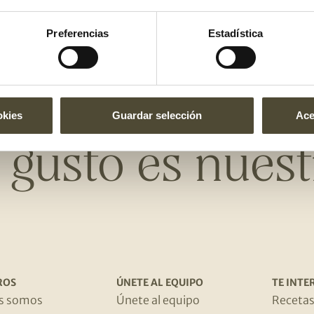
o.
 si hace falta.
Preferencias
Estadística
okies
Guardar selección
Ace
l gusto es nuest
ROS
ÚNETE AL EQUIPO
TE INTE
s somos
Únete al equipo
Receta