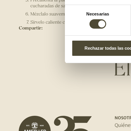
cucharadas de salsa romesco y el salmón trocead
Selección
Mézclalo suavemente y rectifícalo de sal y pimienta
Necesarias
de
Sírvelo caliente con las virutas de parmesano.
consentimiento
Compartir:
Rechazar todas las co
E
NOSOT
Quiéne