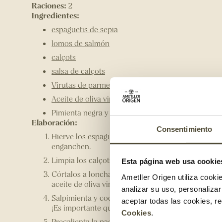
Raciones:
2
Ingredientes:
espaguetis de sepia
lomos de salmón
calçots
salsa de calçots
Virutas de parmesano
Aceite de oliva virgen extra
Pimienta negra y sal en escamas
Elaboración:
Consentimiento
Hierve los espaguetis, escúrrelos y añade un chor
enganchen.
Limpia los calçots, retira 1 o 2 capas de piel y cort
Esta página web usa cookie
Córtalos a lonchas y saltéalos en una paella gra
Ametller Origen utiliza cooki
aceite de oliva virgen extra. Resérvalo.
analizar su uso, personaliza
Salpimienta y cocina a la plancha el salmón dur
aceptar todas las cookies, r
¡Es importante que no lo cocines en exceso para 
Cookies
.
Precalienta la paella con los calçots salteados, añ