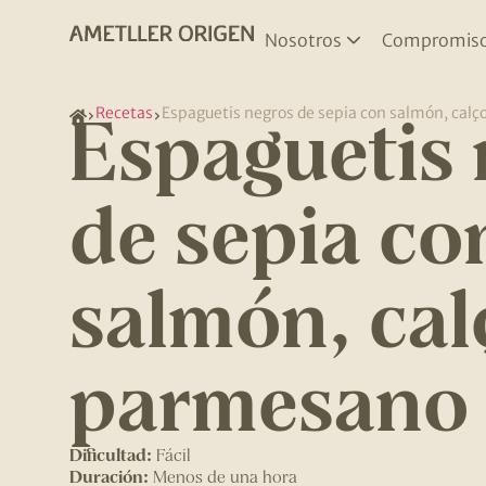
Nosotros
Compromis
Espaguetis 
Recetas
Espaguetis negros de sepia con salmón, cal
de sepia co
salmón, cal
parmesano
Dificultad:
Fácil
Duración:
Menos de una hora