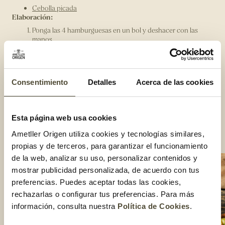
Cebolla picada
Elaboración:
Ponga las 4 hamburguesas en un bol y deshacer con las
manos.
Añadir las especias y las hierbas, la cebolla y el pimentón;
mezclar bien.
Dividir la masa en dos porciones y modelo dos
Consentimiento
Detalles
Acerca de las cookies
hamburguesas grandes.
Asarlas por ambos lados.
Le sugerimos que las servís con bastones de boniato frito;
Esta página web usa cookies
ensalada de tomate, aguacate y maíz, y una salsa de pepino,
ajo y yogur.
Ametller Origen utiliza cookies y tecnologías similares,
Compartir:
propias y de terceros, para garantizar el funcionamiento
de la web, analizar su uso, personalizar contenidos y
mostrar publicidad personalizada, de acuerdo con tus
preferencias. Puedes aceptar todas las cookies,
rechazarlas o configurar tus preferencias. Para más
información, consulta nuestra
Política de Cookies
.