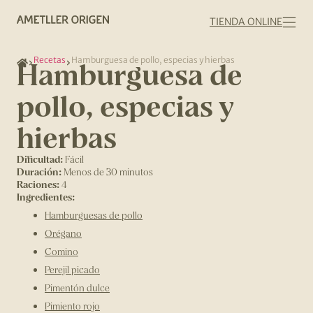
TIENDA ONLINE
Recetas
Hamburguesa de pollo, especias y hierbas
Hamburguesa de
pollo, especias y
hierbas
Dificultad:
Fácil
Duración:
Menos de 30 minutos
Raciones:
4
Ingredientes:
Hamburguesas de pollo
Orégano
Comino
Perejil picado
Pimentón dulce
Pimiento rojo