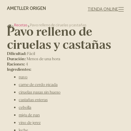
TIENDA ONLINE
Recetas
Pavo relleno de ciruelas y castañas
Pavo relleno de
ciruelas y castañas
Dificultad:
Fácil
Duración:
Menos de una hora
Raciones:
4
Ingredientes:
pavo
carne de cerdo picada
ciruelas pasas sin hueso
castañas enteras
cebolla
miga de pan
vino de jerez
leche