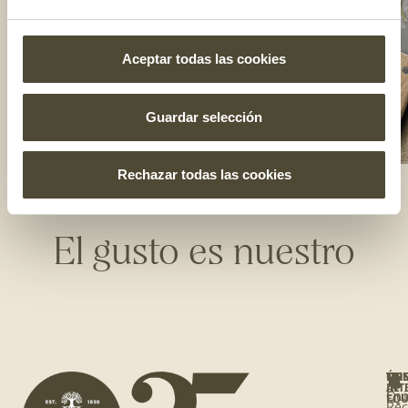
Aceptar todas las cookies
Guardar selección
Rechazar todas las cookies
El gusto es nuestro
NO
ÚNE
TE
TIE
AL
INT
Qui
Enc
EQU
Rec