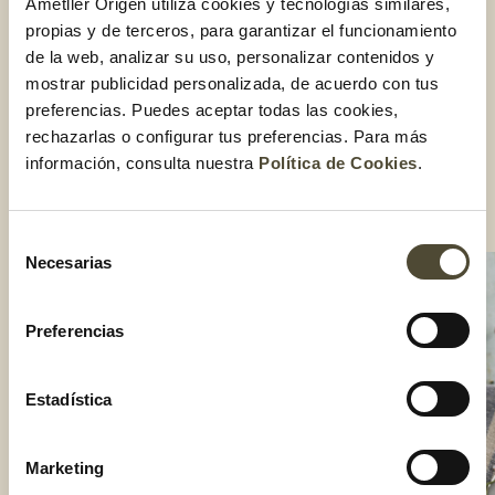
Ametller Origen utiliza cookies y tecnologías similares,
Cuando saques con el vino la sustancia de la bandeja, añade
propias y de terceros, para garantizar el funcionamiento
¼ litro de agua o de caldo de ave.
de la web, analizar su uso, personalizar contenidos y
Liga el zumo con un poco de harina de maíz disuelta en un
mostrar publicidad personalizada, de acuerdo con tus
poco de agua fría. Cuando haya hervido, cuélalo y ponlo a
punto de sal.
preferencias. Puedes aceptar todas las cookies,
Cuando esté a punto, filetea el pavo según quieras y
rechazarlas o configurar tus preferencias. Para más
acompáñalo aparte con la salsa resultante del
información, consulta nuestra
Política de Cookies
.
desengrasamiento, y con un puré de manzana, ciruela o
castaña.
Compartir:
Selección
Necesarias
de
consentimiento
Preferencias
Estadística
Marketing