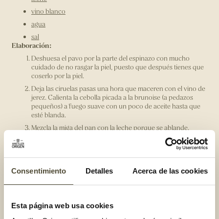
vino blanco
agua
sal
Elaboración:
Deshuesa el pavo por la parte del espinazo con mucho
cuidado de no rasgar la piel, puesto que después tienes que
coserlo por la piel.
Deja las ciruelas pasas una hora que maceren con el vino de
jerez. Calienta la cebolla picada a la brunoise (a pedazos
pequeños) a fuego suave con un poco de aceite hasta que
esté blanda.
Mezcla la miga del pan con la leche porque se ablande.
Amasa todos los ingredientes con la carne picada hasta que
se forme una bola. Salpiméntalo. Llena el pavo con esta
mezcla.
Cose el pavo para que coja forma, engrásalo con un poco de
Consentimiento
Detalles
Acerca de las cookies
aceite de oliva y ásalo durante 2 horas en un horno a
temperatura mediana de 180 grados; riega la superficie de
vez en cuando con el zumo del asado.
Esta página web usa cookies
Una vez asado, desengrasa la bandeja. Para hacerlo, ponla al
fuego y añade una copa de vino blanco.