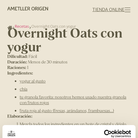
TIENDA ONLINE
Recetas
Overnight Oats con yogur
Overnight Oats con
yogur
Dificultad:
Fácil
Duración:
Menos de 30 minutos
Raciones:
1
Ingredientes:
yogur al gusto
chía
tu granola favorita: nosotros hemos usado nuestra granola
con frutos rojos
fruta roja al gusto (fresas, arándanos, frambuesas...)
Elaboración:
Mezcla todos los ingredientes en un bote de cristal y déjalo
reposar en la nevera toda la noche para que la chía y la
avena se hidraten bien y se mezclen todos los sabores del