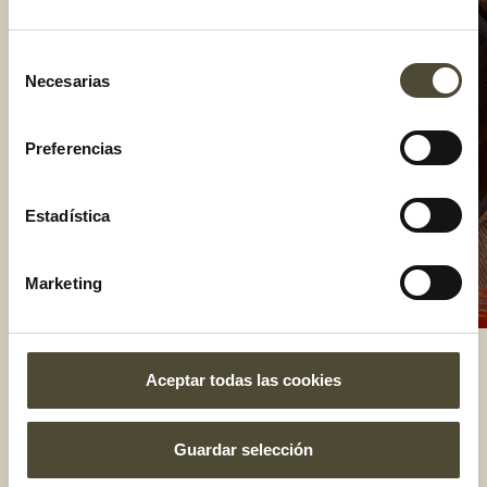
Selección
Necesarias
de
consentimiento
Preferencias
Estadística
Marketing
Aceptar todas las cookies
El gusto es nuestro
Guardar selección