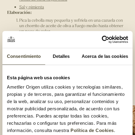
Sal y pimienta
Elaboración:
Pica la cebolla muy pequeña y sofríela en una cazuela con
un chorrito de aceite de oliva a fuego medio hasta obtener
un poco de color.
Limpia y corta a la juliana las hojas de espinacas y añádelas a
la cebolla. Cuando las espinacas se hayan reducido, añade
el sofrito de tomate y el romesco, y cocínalo durante 5
minutos más. A continuación, pasa los garbanzos por debajo
Consentimiento
Detalles
Acerca de las cookies
el grifo y ponlos dentro de la cazuela.
Pasados 5 minutos a fuego medio, con la ayuda de una
cuchara, haz 4 agujeros donde tienes que poner los huevos,
Esta página web usa cookies
pon un par de cucharadas de aceite de ajo y perejil y tápalo
para que los huevos se cocinen con el vapor. Ve
Ametller Origen utiliza cookies y tecnologías similares,
controlando hasta que los huevos estén a tu gusto.
propias y de terceros, para garantizar el funcionamiento
Compartir:
de la web, analizar su uso, personalizar contenidos y
mostrar publicidad personalizada, de acuerdo con tus
preferencias. Puedes aceptar todas las cookies,
rechazarlas o configurar tus preferencias. Para más
información, consulta nuestra
Política de Cookies
.