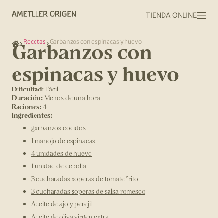
TIENDA ONLINE
Recetas
Garbanzos con espinacas y huevo
Garbanzos con
espinacas y huevo
Dificultad:
Fácil
Duración:
Menos de una hora
Raciones:
4
Ingredientes:
garbanzos cocidos
1 manojo de espinacas
4 unidades de huevo
1 unidad de cebolla
3 cucharadas soperas de tomate frito
3 cucharadas soperas de salsa romesco
Aceite de ajo y perejil
Aceite de oliva virgen extra