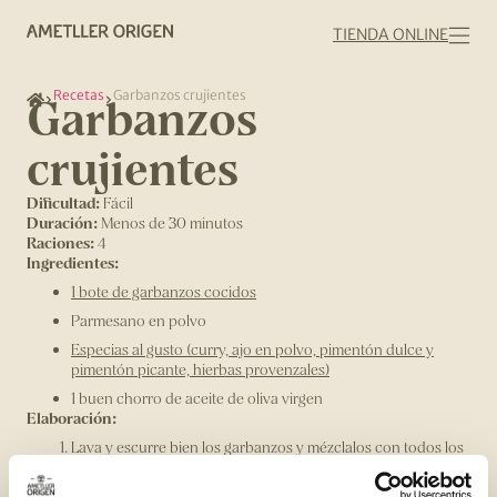
TIENDA ONLINE
Recetas
Garbanzos crujientes
Garbanzos
crujientes
Dificultad:
Fácil
Duración:
Menos de 30 minutos
Raciones:
4
Ingredientes:
1 bote de garbanzos cocidos
Parmesano en polvo
Especias al gusto (curry, ajo en polvo, pimentón dulce y
pimentón picante, hierbas provenzales)
1 buen chorro de aceite de oliva virgen
Elaboración:
Lava y escurre bien los garbanzos y mézclalos con todos los
ingredientes hasta que queden bien impregnados.
Cocínalos en la airfryer a 180 grados durante 10 - 12 minutos