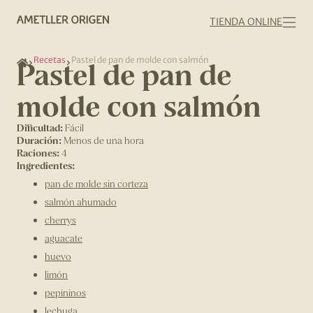
TIENDA ONLINE
Recetas
Pastel de pan de molde con salmón
Pastel de pan de
molde con salmón
Dificultad:
Fácil
Duración:
Menos de una hora
Raciones:
4
Ingredientes:
pan de molde sin corteza
salmón ahumado
cherrys
aguacate
huevo
limón
pepininos
lechuga