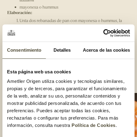
mayonesa o hummus
Elaboración:
Unta dos rebanadas de pan con mayonesa o hummus, la
tercera debes untarlo por las dos caras, ya que irá en medio
del pastel.
Encima de la primera capa pon unas láminas de aguacate y
láminas de tomate cherry.
Consentimiento
Detalles
Acerca de las cookies
Pon la rebanada del medio y añade unas hojas de lechuga
cortadas bien finas con unos pepinos cortados.
Añade la última capa y pon unas láminas de salmón
Esta página web usa cookies
ahumado, algún huevo hervido y cortado por la mitad y
unos triángulos de limón muy pequeños para decorar.
Ametller Origen utiliza cookies y tecnologías similares,
Compartir:
propias y de terceros, para garantizar el funcionamiento
de la web, analizar su uso, personalizar contenidos y
mostrar publicidad personalizada, de acuerdo con tus
preferencias. Puedes aceptar todas las cookies,
rechazarlas o configurar tus preferencias. Para más
información, consulta nuestra
Política de Cookies
.