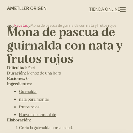
TIENDA ONLINE
Recetas
Mona de pascua de guirnalda con nata y frutos rojos
Mona de pascua de
guirnalda con nata y
frutos rojos
Dificultad:
Fácil
Duración:
Menos de una hora
Raciones:
6
Ingredientes:
Guirnalda
nata para montar
frutos rojos
Huevos de chocolate
Elaboración:
Corta la guirnalda por la mitad.