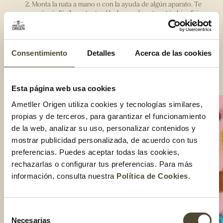
Monta la nata a mano o con la ayuda de algún aparato. Te
será más fácil que tanto el bol como la nata estén bien fríos.
Rellena el interior de la guirnalda con la nata.
Reparte la fruta roja y los huevos de chocolate por encima la
nata.
Consentimiento
Detalles
Acerca de las cookies
Cierra la mona con la parte superior de la guirnalda y añade
huevos de chocolate u otros elementos decorativos.
Compartir:
Esta página web usa cookies
Ametller Origen utiliza cookies y tecnologías similares,
propias y de terceros, para garantizar el funcionamiento
de la web, analizar su uso, personalizar contenidos y
mostrar publicidad personalizada, de acuerdo con tus
preferencias. Puedes aceptar todas las cookies,
rechazarlas o configurar tus preferencias. Para más
información, consulta nuestra
Política de Cookies
.
Selección
Necesarias
de