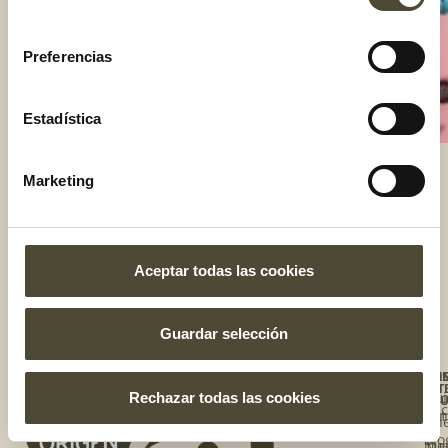
consentimiento
Preferencias
Estadística
Marketing
El gusto es nuestro
Aceptar todas las cookies
Guardar selección
NO
ÚNE
TE
TIE
AL
INT
Rechazar todas las cookies
Qui
Enc
EQU
Rec
so
tu 
Ún
al
Blo
Nue
Tie