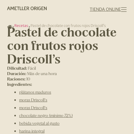
TIENDA ONLINE
Recetas
Pastel de chocolate con frutos rojos Driscoll’s
Pastel de chocolate
con frutos rojos
Driscoll’s
Dificultad:
Fácil
Duración:
Más de una hora
Raciones:
10
Ingredientes:
plátanos maduros
moras Driscoll's
moras Driscoll's
chocolate negro (mínimo 72%)
bebida vegetal al gusto
harina integral