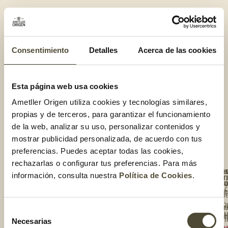
TIENDA ONLINE
Etiqueta:
mostaza
Consentimiento
Detalles
Acerca de las cookies
Esta página web usa cookies
El gusto es nuestro
Ametller Origen utiliza cookies y tecnologías similares,
propias y de terceros, para garantizar el funcionamiento
de la web, analizar su uso, personalizar contenidos y
mostrar publicidad personalizada, de acuerdo con tus
preferencias. Puedes aceptar todas las cookies,
rechazarlas o configurar tus preferencias. Para más
NO
ÚNE
TE
TIE
información, consulta nuestra
Política de Cookies
.
AL
INT
Qui
Enc
EQU
Rec
so
tu 
Ún
al
Blo
Nue
Tie
Selección
equ
co
onl
Cal
Necesarias
de