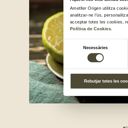
Ametller Origen utilitza cooki
analitzar-ne l’ús, personalit
acceptar totes les cookies, r
Política de Cookies
.
Selecció
Necessàries
de
consentiment
Rebutjar totes les coo