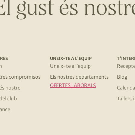
El gust és nostr
RES
UNEIX-TE A L'EQUIP
T'INTER
m
Uneix-te a l’equip
Recept
stres compromisos
Els nostres departaments
Blog
OFERTES LABORALS
 és nostre
Calenda
del club
Tallers
ance