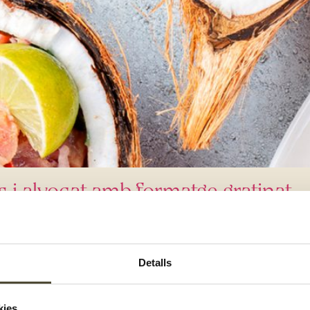
 i alvocat amb formatge gratinat
Detalls
kies