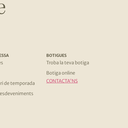
e
ESSA
BOTIGUES
es
Troba la teva botiga
Botiga online
CONTACTA'NS
ri de temporada
 i esdeveniments