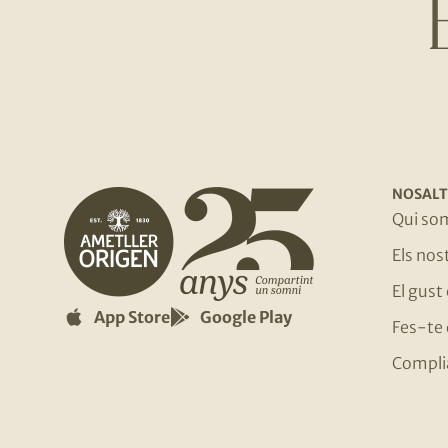
NOSALT
Qui so
Els no
El gust
App Store
Google Play
Fes-te 
Compli