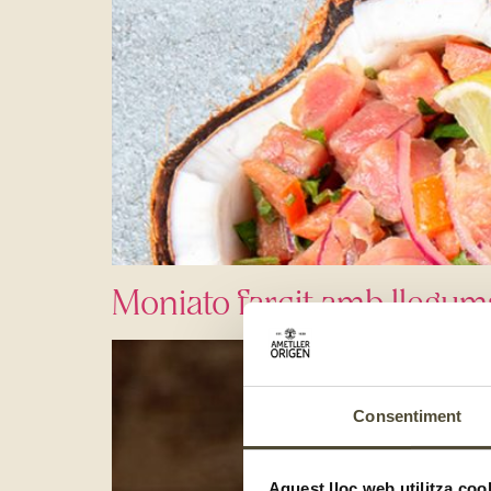
Moniato farcit amb llegums
Consentiment
Aquest lloc web utilitza coo