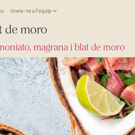
os
Uneix-te a l'equip
t de moro
oniato, magrana i blat de moro