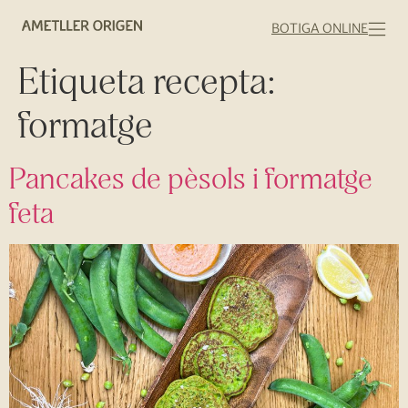
BOTIGA ONLINE
Etiqueta recepta:
formatge
Pancakes de pèsols i formatge
feta