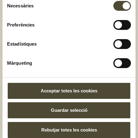
Necessàries
de
consentiment
Preferències
Estadístiques
Màrqueting
Acceptar totes les cookies
Crestes de carbassa i pèsols
Guardar selecció
amb formatge feta i gingebre
Rebutjar totes les cookies