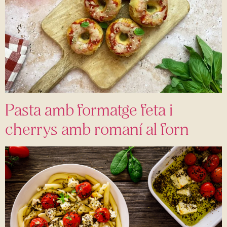
Pasta amb formatge feta i
cherrys amb romaní al forn