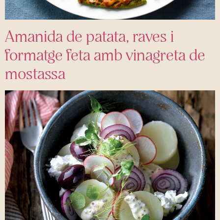
Amanida de patata, raves i
formatge feta amb vinagreta de
mostassa