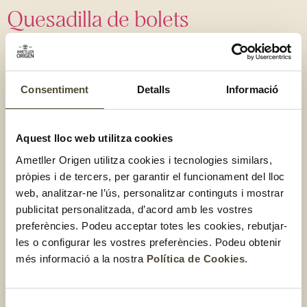
Quesadilla de bolets
Consentiment
Detalls
Informació
Aquest lloc web utilitza cookies
Ametller Origen utilitza cookies i tecnologies similars,
pròpies i de tercers, per garantir el funcionament del lloc
web, analitzar-ne l’ús, personalitzar continguts i mostrar
publicitat personalitzada, d’acord amb les vostres
preferències. Podeu acceptar totes les cookies, rebutjar-
les o configurar les vostres preferències. Podeu obtenir
més informació a la nostra
Política de Cookies
.
Mini quiche de bolets amb
formatge de cabra i gruyère
Selecció