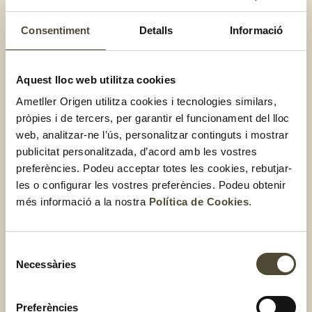
Consentiment
Detalls
Informació
Sopa de Nadal amb pilota veggie
Aquest lloc web utilitza cookies
i cigrons
Ametller Origen utilitza cookies i tecnologies similars,
pròpies i de tercers, per garantir el funcionament del lloc
web, analitzar-ne l’ús, personalitzar continguts i mostrar
publicitat personalitzada, d’acord amb les vostres
preferències. Podeu acceptar totes les cookies, rebutjar-
les o configurar les vostres preferències. Podeu obtenir
més informació a la nostra
Política de Cookies
.
Selecció
Necessàries
de
consentiment
Preferències