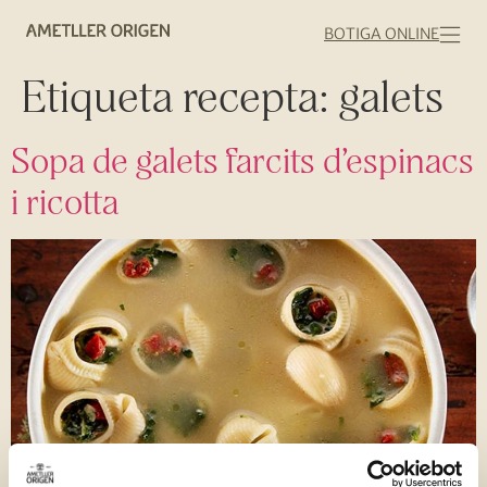
BOTIGA ONLINE
Etiqueta recepta:
galets
Sopa de galets farcits d’espinacs
i ricotta