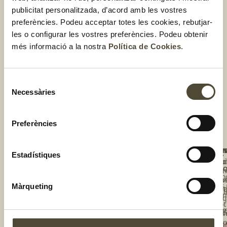
publicitat personalitzada, d’acord amb les vostres
preferències. Podeu acceptar totes les cookies, rebutjar-
les o configurar les vostres preferències. Podeu obtenir
més informació a la nostra
Política de Cookies
.
El gust és nostre
Selecció
Necessàries
de
consentiment
Preferències
NOS
UNE
T'I
BOT
Estadístiques
TE
Qui
Rec
Tro
A
L'E
so
la
Blo
Une
tev
Els
Màrqueting
te 
bot
Cal
co
l’e
de
Bot
El 
te
Els
onl
és
de
Tall
CO