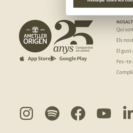
NOSALT
Qui so
Els no
El gust
App Store
Google Play
Fes-te 
Compli