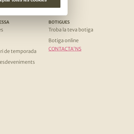
ESSA
BOTIGUES
es
Troba la teva botiga
Botiga online
CONTACTA'NS
ri de temporada
 i esdeveniments