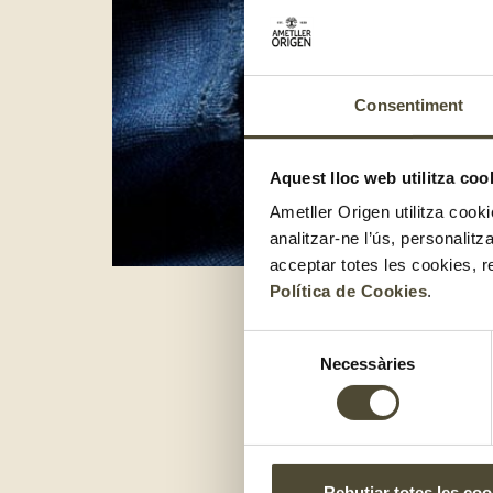
Consentiment
Aquest lloc web utilitza coo
Ametller Origen utilitza cooki
analitzar-ne l’ús, personalit
acceptar totes les cookies, r
Política de Cookies
.
Selecció
Necessàries
de
consentiment
Rebutjar totes les coo