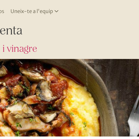
os
Uneix-te a l'equip
enta
 i vinagre