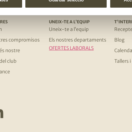
RES
UNEIX-TE A L'EQUIP
T'INTER
m
Uneix-te a l’equip
Recept
stres compromisos
Els nostres departaments
Blog
OFERTES LABORALS
 és nostre
Calenda
del club
Tallers
ance