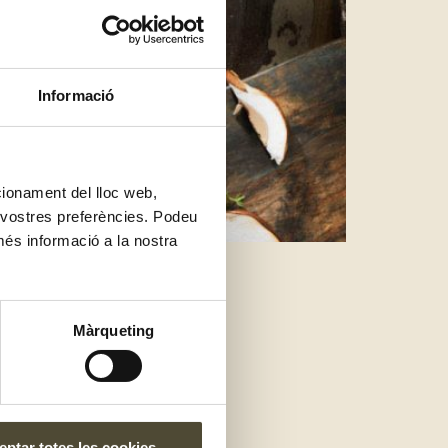
Informació
ncionament del lloc web,
s vostres preferències. Podeu
més informació a la nostra
e
Màrqueting
ptar totes les cookies