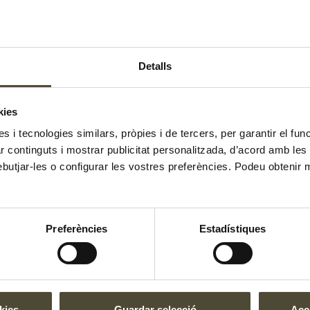
Detalls
kies
es i tecnologies similars, pròpies i de tercers, per garantir el fu
zar continguts i mostrar publicitat personalitzada, d’acord amb le
ebutjar-les o configurar les vostres preferències. Podeu obtenir 
El gust és nostr
Preferències
Estadístiques
kies
Guardar selecció
Acce