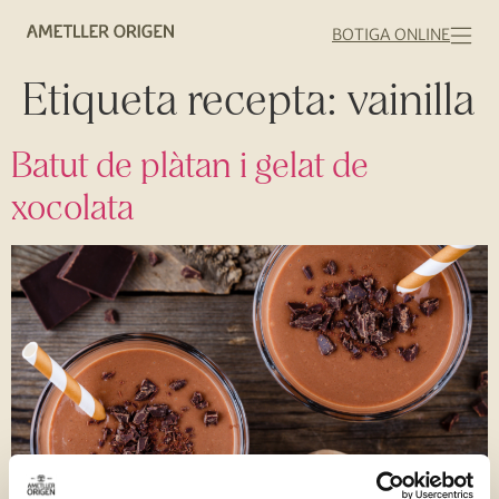
BOTIGA ONLINE
Etiqueta recepta:
vainilla
Batut de plàtan i gelat de
xocolata