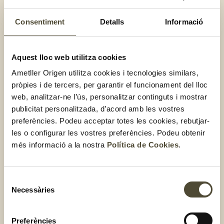
Consentiment
Detalls
Informació
Sandvitx de galetes de civada
Aquest lloc web utilitza cookies
casolanes amb gelat de vainilla
Ametller Origen utilitza cookies i tecnologies similars,
pròpies i de tercers, per garantir el funcionament del lloc
web, analitzar-ne l’ús, personalitzar continguts i mostrar
publicitat personalitzada, d’acord amb les vostres
preferències. Podeu acceptar totes les cookies, rebutjar-
les o configurar les vostres preferències. Podeu obtenir
més informació a la nostra
Política de Cookies
.
Selecció
Necessàries
de
consentiment
Preferències