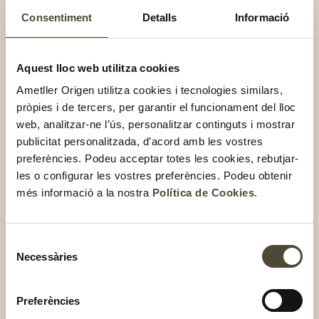
Consentiment
Detalls
Informació
Overnight Oats amb iogurt
Aquest lloc web utilitza cookies
Ametller Origen utilitza cookies i tecnologies similars,
pròpies i de tercers, per garantir el funcionament del lloc
web, analitzar-ne l’ús, personalitzar continguts i mostrar
publicitat personalitzada, d’acord amb les vostres
preferències. Podeu acceptar totes les cookies, rebutjar-
les o configurar les vostres preferències. Podeu obtenir
més informació a la nostra
Política de Cookies
.
Selecció
Necessàries
de
consentiment
Preferències