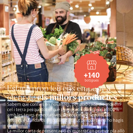
Estar a prop teu ens empeny a
els millors productes
oferir-te
Sabem que confies en nosaltres, per això cada dia movem
cel i terra perquè tot el que t'emportis compleixi al 100%
amb les teves expectatives, seleccionant seguint els
nostres estàndards de qualitat i salut perquè tu no ho hagis
de fer.
La millor carta de presentació és mostrar en primer pla allò