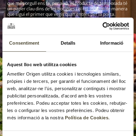
que més orgull ens fa, per això, el producte de temporada té
un paper clau dins de les botigues i el col·loquem de manera
que sigui el primer que vegis quan entres per la porta.
Creiem que la millor manera de viure és seguint el ritme que
marca la natura i la col·locació dels productes frescos dins
de les botigues n’és un exemple.
Consentiment
Detalls
Informació
Aquest lloc web utilitza cookies
Ametller Origen utilitza cookies i tecnologies similars,
pròpies i de tercers, per garantir el funcionament del lloc
web, analitzar-ne l’ús, personalitzar continguts i mostrar
publicitat personalitzada, d’acord amb les vostres
preferències. Podeu acceptar totes les cookies, rebutjar-
les o configurar les vostres preferències. Podeu obtenir
més informació a la nostra
Política de Cookies
.