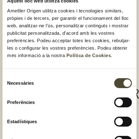
Aquest lloc web utilitza cookies
Ametller,
d’informació
utilitzat en
compta amb
provinent de
agricultura.
Ametller Origen utilitza cookies i tecnologies similars,
la
dades
Des
pròpies i de tercers, per garantir el funcionament del lloc
participació
d’accés
d’Ametller
web, analitzar-ne l’ús, personalitzar continguts i mostrar
de les
obert i de les
origen en
publicitat personalitzada, d’acord amb les vostres
empreses
explotacions
línia amb la
preferències. Podeu acceptar totes les cookies, rebutjar-
Agrícola
agrícoles.
nostra
les o configurar les vostres preferències. Podeu obtenir
Maresme,
Aquestes
estratègia
més informació a la nostra
Política de Cookies
.
Agrícola
dades han
d’innovació
d’alimentar
formem part
LLEGIR
Selecció
tot un seguit
Necessàries
de
de nous
MÉS
LLEGI
consentiment
algorismes
de
»
MÉS
Preferències
LLEGIR
»
Estadístiques
MÉS