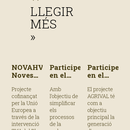
LLEGIR
MÉS
»
NOVAHVACC:
Participem
Participem
Noves
en el
en el
varietats
projecte
projecte
Projecte
Amb
El projecte
hortícoles
GEO-
AGRIVAL
cofinançat
l’objectiu de
AGRIVAL té
d’alt
CROP
per la Unió
simplificar
com a
valor
Europea a
els
objectiu
afegit
través de la
processos
principal la
adaptades
intervenció
de la
generació