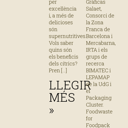
per
Gráficas
excel·lència
Salaet,
i, a més de
Consorci de
delicioses
la Zona
són
Franca de
supernutritives.
Barcelona i
Vols saber
Mercabarna,
quins són
IRTA i els
els beneficis
grups de
dels cítrics?
recerca
Pren
BIMATEC i
LEPAMAP
LLEGIR
de la UdG i
el
MÉS
Packaging
Cluster.
»
Foodwaste
for
Foodpack