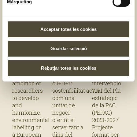
»
Màrqueting
Life ECO
Estudi i
CLIMASEQ:
Acceptar totes les cookies
FOOD
definició
Eina de
CHOICE
de l’àrea
gestió
Life ECO
Elaboració
Projecte
Project
transversal
del reg
Guardar selecció
FOOD
d’un pla de
cofinançat
d’I+D+i i
amb
CHOICE was
negoci per
per la Unió
sostenibilitat
fonts
born of the
tal que l’àrea
Europea a
Rebutjar totes les cookies
d’AMETLLER
alternatives
shared
transversal
través de la
ORIGEN
d’aigua
ambition of
d’I+D+i i
intervenció
com una
per a la
researchers
sostenibilitat actuï
7161 del Pla
nova
resiliència
to develop
com una
estratègic
oportunitat
de les
and
unitat de
de la PAC
harmonize
negoci,
(PEPAC)
de
explotacion
environmental
oferint el
2023-2027
negoci
hortofructíc
labelling on
servei tant a
Projecte
a European
dins del
format per