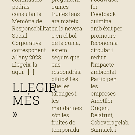
menjar
Foodpack
podràs
quines
for
cítrics
culmina
consultar la
fruites tens
Foodpack
amb èxit
Memòria de
ara mateix
culmina
per
Responsabilitat
en la nevera
amb èxit per
promoure
Social
o en el bol
promoure
l’economia
Corporativa
de la cuina,
l’economia
circular
corresponent
estem
circular i
a l’any 2023.
segurs que
reduir
i reduir
Llegeix-la
ens
l’impacte
l’impacte
aquí.
respondràs:
ambiental
ambiental
cítrics! I és
Participen
LLEGIR
que les
les
taronges i
empreses
MÉS
les
Ametller
mandarines
Origen,
»
són les
Delafruit,
fruites de
Cobeveragelab,
temporada
Samtack i