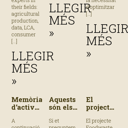
experts in
la necessitat
LLEGIR
their fields:
d’optimitzar
agricultural
MÉS
production,
LLEGI
data, LCA,
»
consumer
MÉS
»
LLEGIR
MÉS
»
Memòria
Aquests
El
d’activitat
són els
projecte
2023
beneficis
Foodwaste
A
Si et
El projecte
de
for
continuació
preguntem
Foodwaste