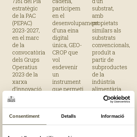
al canvi
7161 del Pla
cadena,
d’un
climàtic
estratègic
participem
substrat,
de la PAC
en el
amb
(PEPAC)
desenvolupament
propietats
2023-2027,
d’una eina
similars als
en el marc
digital
substrats
de la
única, GEO-
convencionals,
convocatòria
CROP que
produït a
dels Grups
vol
partir de
Operatius
esdevenir
subproductes
2023 de la
un
de la
xarxa
instrument
indústria
d’innovació
que permeti
alimentària
agroalimentària
georeferenciar
en
i rural de
amb un
substitució
Catalunya.
sistema
de la torba
Consentiment
Detalls
Informació
El projecte,
d’orientació
i/o fibra de
coordinat
cartogràfica
coco, i que
per Casa
un seguit
pugui ser