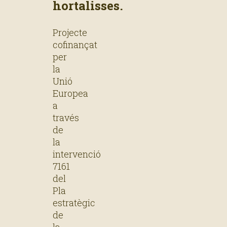
hortalisses.
Projecte
cofinançat
per
la
Unió
Europea
a
través
de
la
intervenció
7161
del
Pla
estratègic
de