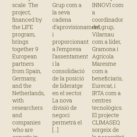
scale. The
Grup com a
INNOVI com
project,
la seva
a
financed by
cadena
coordinador
the LIFE
d’aprovisionament,
del grup,
program,
i
Vilarnau
brings
proporcionant
com a líder,
together 9
a l’empresa
Gramona i
European
l’assentament
Agrícola
partners
i la
Maresme
from Spain,
consolidació
com a
Germany,
de la posició
beneficiaris,
and the
de lideratge
Eurecat, i
Netherlands,
en el sector.
IRTA com a
with
La nova
centres
researchers
divisió de
tecnològics.
and
negoci
El projecte
companies
permetrà el
CLIMASEQ
who are
sorgeix de