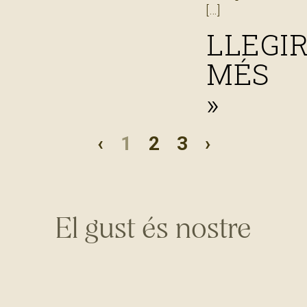
LLEGI
MÉS
»
‹
1
2
3
›
El gust és nostre