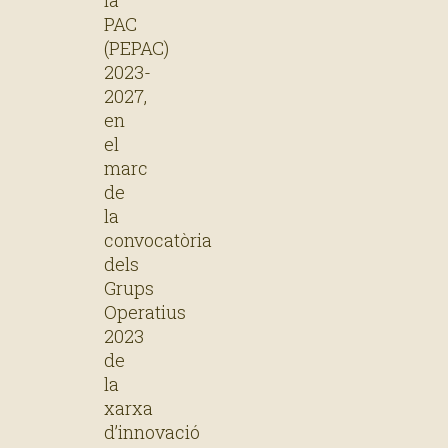
la
PAC
(PEPAC)
2023-
2027,
en
el
marc
de
la
convocatòria
dels
Grups
Operatius
2023
de
la
xarxa
d’innovació