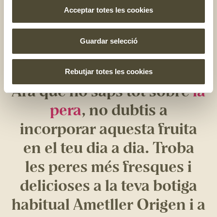
Acceptar totes les cookies
forn, rostida, confitada o, fins i tot, bullida
. Així mateix,
les peres no únicament són bones per a receptes dolces,
sinó que també estan delicioses amb ingredients salats
:
Guardar selecció
t’atreveixes a provar aquestes peres amb gorgonzola i
nous?
Rebutjar totes les cookies
Ara que ho saps tot sobre
la
pera
, no dubtis a
incorporar aquesta fruita
en el teu dia a dia. Troba
les peres més fresques i
delicioses a la teva botiga
habitual Ametller Origen i a