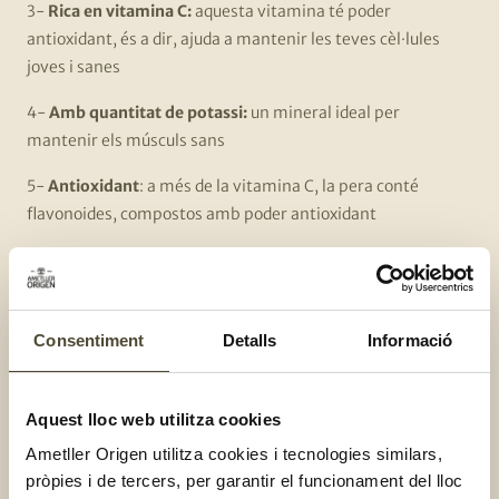
3-
Rica en vitamina C:
aquesta vitamina té poder
antioxidant, és a dir, ajuda a mantenir les teves cèl·lules
joves i sanes
4-
Amb quantitat de potassi:
un mineral ideal per
mantenir els músculs sans
5-
Antioxidant
: a més de la vitamina C, la pera conté
flavonoides, compostos amb poder antioxidant
Principals varietats de pera
Com t’hem avançat, podem trobar peres durant tot l’any,
Consentiment
Detalls
Informació
especialment, la pera comuna, també coneguda com
Blanquilla. Altres varietats són típiques de diferents
Aquest lloc web utilitza cookies
èpoques de l’any. Som-hi!
Ametller Origen utilitza cookies i tecnologies similars,
Pera de Sant Joan:
és molt petitona i de carn dura i la
pròpies i de tercers, per garantir el funcionament del lloc
trobem coincidint amb aquesta festivitat, durant el