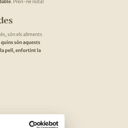
dable
. Pren-ne nota!
ades
més, són els aliments
 quins són aquests
a pell, enfortint la