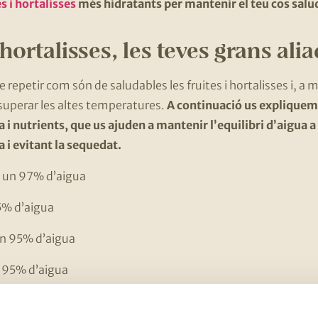
s i hortalisses
més hidratants per mantenir el teu cos salu
 hortalisses, les teves grans ali
repetir com són de saludables les fruites i hortalisses i, a 
 superar les altes temperatures.
A continuació us expliquem
 i nutrients, que us ajuden a mantenir l’equilibri d’aigua a l
 i evitant la sequedat.
 un 97% d’aigua
% d’aigua
n 95% d’aigua
n 95% d’aigua
 un 94% d’aigua