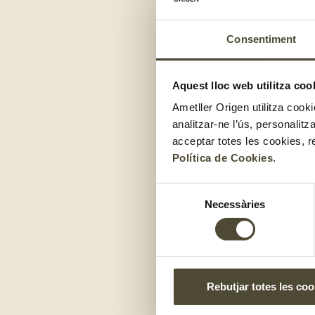
Carbassó
: Conté 
Consentiment
Síndria:
Conté un
Meló:
Conté un 9
Aquest lloc web utilitza coo
Poma:
Conté un 9
Ametller Origen utilitza cooki
analitzar-ne l’ús, personalit
Maduixes:
Conten
acceptar totes les cookies, r
Política de Cookies
.
Com consum
Selecció
Necessàries
de
Aquests aliments són id
consentiment
Les
verdures i hortali
gaspatxo, o també com
smoothie, un suc o ta
Rebutjar totes les coo