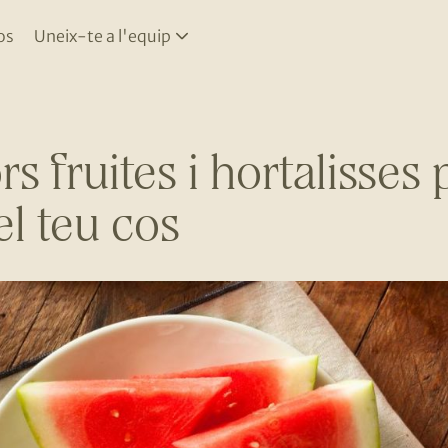
os
Uneix-te a l'equip
rs fruites i hortalisses 
el teu cos