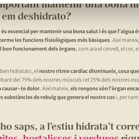
important mantenir una bona hi
i em deshidrato?
a
és essencial per mantenir una bona salut i és que l’aigua é
 terme les funcions fisiològiques més bàsiques
. Així mateix
 al bon funcionament dels òrgans
, com ara el cervell, el cor, 
 ben hidratats, el
nostre ritme cardíac disminueix, cosa que
voltant del 75% dels nostres músculs i el 25% dels nostres os
a causar-te dolor
. Així mateix,
els ronyons són l’òrgan encar
es substàncies de rebuig que genera el nostre cos
i, per tan
 ho saps, a l’estiu hidrata’t cor
uites, hortalisses i verdures
riqu