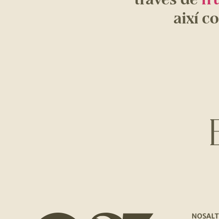
així c
NOSALT