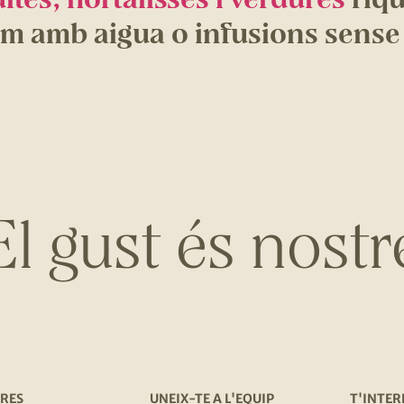
om amb aigua o infusions sense
El gust és nostr
RES
UNEIX-TE A L'EQUIP
T'INTER