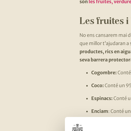
són
les fruites, verdure
Les fruites i
No ens cansarem mai de 
que millor t’ajudaran a
productes, rics en aigua
seva barrera protectora
Cogombre:
Conté
Coco:
Conté un 95
Espinacs:
Conté u
Enciam
: Conté u
Tomàquet
: Conté