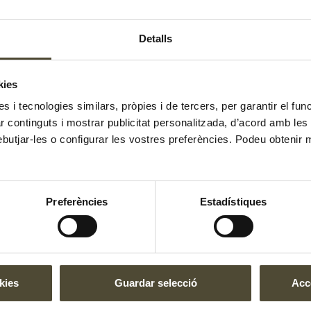
un 95% d’aigua
Detalls
 92% d’aigua
2% d’aigua
kies
0% d’ aigua
es i tecnologies similars, pròpies i de tercers, per garantir el fu
zar continguts i mostrar publicitat personalitzada, d’acord amb le
en un 89% d’aigua
ebutjar-les o configurar les vostres preferències. Podeu obtenir 
ir aquests aliments?
Preferències
Estadístiques
eals per incloure a la dieta diària, especialment durant els 
sses són perfectes per menjar dins una amanida, en forma d
 a suc.
En el cas de les fruites,
podeu preparar una delicios
mbé un polo.
kies
Guardar selecció
Acce