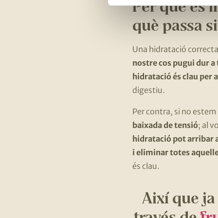
Per què és 
què passa s
Una hidratació correct
nostre cos pugui dur a
hidratació és clau per
digestiu.
Per contra, si no estem
baixada de tensió
; al 
hidratació pot arribar 
i eliminar totes aquell
és clau.
Així que ja
través de
fr