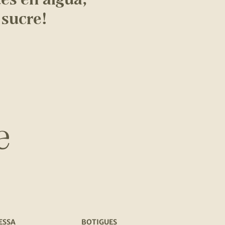
 sucre!
e
ESSA
BOTIGUES