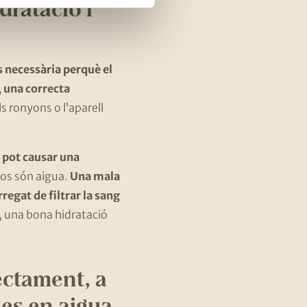
dratació i
s necessària perquè el
, una correcta
els ronyons o l’aparell
 pot causar una
sos són aigua.
Una mala
regat de filtrar la sang
t, una bona hidratació
rectament, a
es en aigua,