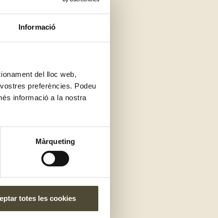
Informació
ncionament del lloc web,
s vostres preferències. Podeu
més informació a la nostra
Màrqueting
períodes de més calor.
e sopa freda, com un
a macedònia, un
ptar totes les cookies