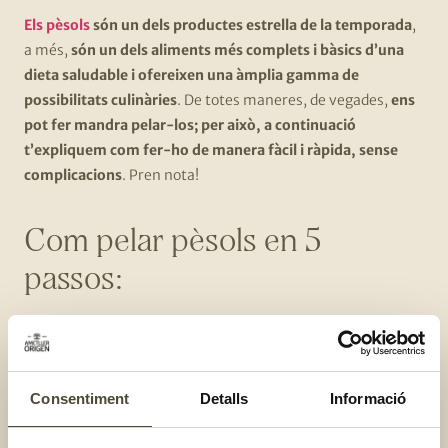
Els pèsols
són un dels productes estrella de la temporada
,
a més,
són un dels aliments més complets i bàsics d’una
dieta saludable i ofereixen una àmplia gamma de
possibilitats culinàries
. De totes maneres, de vegades,
ens
pot fer mandra pelar-los; per això, a continuació
t’expliquem com fer-ho de manera fàcil i ràpida, sense
complicacions
. Pren nota!
Com pelar pèsols en 5
passos:
El primer pas
és seleccionar els pèsols més frescos i
tendres, aquells que tenen la beina ben brillant i
estan plens
.
Consentiment
Detalls
Informació
El segon pas consisteix a
retirar les beines per pelar
els pèsols de manera manual
: pots fer-ho prement