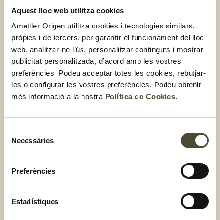
suaument al llarg de la beina per obrir i treure els
Aquest lloc web utilitza cookies
pèsols el seu interior. És molt fàcil i pots demanar els
Ametller Origen utilitza cookies i tecnologies similars,
més petits de la casa que t’ajudin!
pròpies i de tercers, per garantir el funcionament del lloc
web, analitzar-ne l’ús, personalitzar continguts i mostrar
Un cop obertes les beines,
omple un bol gran amb
publicitat personalitzada, d’acord amb les vostres
aigua freda i submergeix els pèsols
. És recomanable
preferències. Podeu acceptar totes les cookies, rebutjar-
també moure suaument el bol perquè els pèsols
les o configurar les vostres preferències. Podeu obtenir
xoquin entre si; això ajudarà que les pells externes es
més informació a la nostra
Política de Cookies
.
desprenguin.
El quart pas és c
olar i esbandir sota aigua corrent per
Selecció
eliminar qualsevol resta de pell
.
Necessàries
de
consentiment
Finalment, i si no te’ls vols menjar immediatament,
eixuga’ls bé i guarda’ls en un recipient hermètic a la
Preferències
nevera
.
Amb aquests simples passos, pelar pèsols serà una tasca
Estadístiques
molt més fàcil i ràpida!