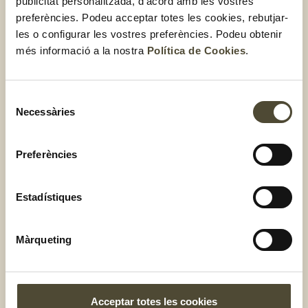
publicitat personalitzada, d’acord amb les vostres
del que imagines
preferències. Podeu acceptar totes les cookies, rebutjar-
les o configurar les vostres preferències. Podeu obtenir
més informació a la nostra
Política de Cookies
.
El porro és una hortalissa que, sovint, passa desapercebuda,
perquè se sol utilitzar únicament per preparar vichysoise o
receptes menys elaborades. De totes maneres
, pot ser una
Selecció
hortalissa molt versàtil per elaborar plats més sofisticats
:
Necessàries
de
porros gratinats amb emmental i pernil, porros a la
consentiment
carbonara, és a dir, substituint els macarrons per porros,
Preferències
samosses de porro amb salmó o una
quiche de porros, bacó,
formatge gruyère i bledes
. Deixa volar la imaginació!
Estadístiques
Quins beneficis té el
Màrqueting
porro?
A més de versàtil, aquesta hortalissa és
molt saludable
.
L’aigua és el principal component d’aquest aliment, per la
Acceptar totes les cookies