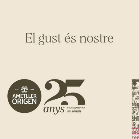
El gust és nostre
NOS
UNE
T'I
BOT
TE
Qui
Rec
Tro
A
L'E
so
la
Blo
Une
tev
Els
te 
bot
Cal
co
l’e
de
Bot
El 
te
Els
onl
és
de
Tall
CO
nos
OF
esd
Fes
LA