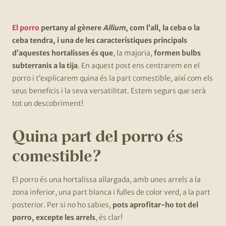
El porro
pertany al gènere
Allium
, com l’all, la ceba o la
ceba tendra, i una de les característiques principals
d’aquestes hortalisses és que
, la majoria,
formen bulbs
subterranis a la tija
. En aquest post ens centrarem en el
porro i t’explicarem quina és la part comestible, així com els
seus beneficis i la seva versatilitat. Estem segurs que serà
tot un descobriment!
Quina part del porro és
comestible?
El porro és una hortalissa allargada, amb unes arrels a la
zona inferior, una part blanca i fulles de color verd, a la part
posterior. Per si no ho sabies,
pots aprofitar-ho tot del
porro, excepte les arrels
, és clar!