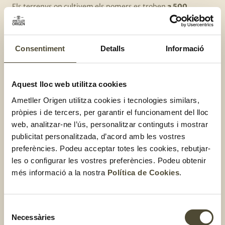
Els terrenys on cultivem els pomers es troben
a 500
metres d’altitud
el que fa que hi hagi un
contrast tèrmic
entre el dia
, amb temperatures més altes,
i la nit
, amb
temperatures més baixes, que fa que les pomes tinguin una
Consentiment
Detalls
Informació
coloració i una dolçor més elevades. Tanmateix,
durant
l’època de floració dels arbres els aclarim
, és a dir,
els hi
traiem algunes flors
(que més endavant serien pomes)
Aquest lloc web utilitza cookies
perquè quedi la quantitat perfecte de fruits que l’arbre pot
Ametller Origen utilitza cookies i tecnologies similars,
suportar. I és que sempre
prioritzem la qualitat dels
pròpies i de tercers, per garantir el funcionament del lloc
nostres productes frescos, abans de la quantitat
. A l’hora
web, analitzar-ne l’ús, personalitzar continguts i mostrar
de
collir les pomes ho fem manualment i les encaixem per
publicitat personalitzada, d’acord amb les vostres
enviar-les directament a botiga
.
preferències. Podeu acceptar totes les cookies, rebutjar-
les o configurar les vostres preferències. Podeu obtenir
Vols saber quins són els beneficis de
més informació a la nostra
Política de Cookies
.
menjar poma?
Te’ls expliquem
!
Que té d’especial la
Selecció
Necessàries
de