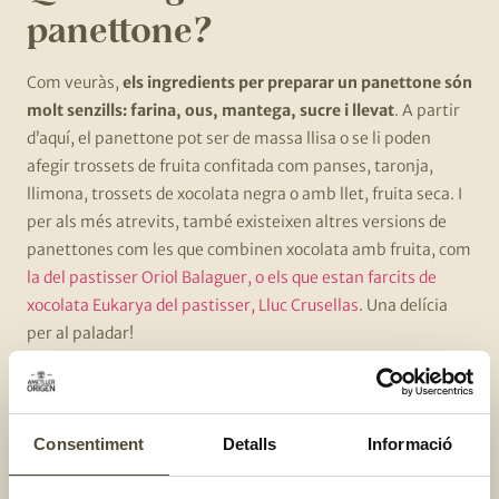
panettone?
Com veuràs,
els ingredients per preparar un panettone són
molt senzills: farina, ous, mantega, sucre i llevat
. A partir
d’aquí, el panettone pot ser de massa llisa o se li poden
afegir trossets de fruita confitada com panses, taronja,
llimona, trossets de xocolata negra o amb llet, fruita seca. I
per als més atrevits, també existeixen altres versions de
panettones com les que combinen xocolata amb fruita, com
la del pastisser Oriol Balaguer, o els que estan farcits de
xocolata Eukarya del pastisser, Lluc Crusellas
. Una delícia
per al paladar!
Per gaudir d’aquest dolç típic,
el millor és tallar-lo ni molt fi
ni molt gruixut i deixar-se seduir per la seva esponjositat i
sabor!
I per si no ho sabies, aquesta textura tan deliciosa és
Consentiment
Detalls
Informació
fruit d’un procés de fermentació molt estricte de la massa.