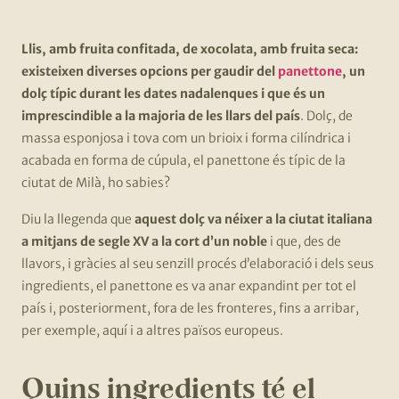
Llis, amb fruita confitada, de xocolata, amb fruita seca:
existeixen diverses opcions per gaudir del
panettone
, un
dolç típic durant les dates nadalenques i que és un
imprescindible a la majoria de les llars del país
. Dolç, de
massa esponjosa i tova com un brioix i forma cilíndrica i
acabada en forma de cúpula, el panettone és típic de la
ciutat de Milà, ho sabies?
Diu la llegenda que
aquest dolç va néixer a la ciutat italiana
a mitjans de segle XV a la cort d’un noble
i que, des de
llavors, i gràcies al seu senzill procés d’elaboració i dels seus
ingredients, el panettone es va anar expandint per tot el
país i, posteriorment, fora de les fronteres, fins a arribar,
per exemple, aquí i a altres països europeus.
Quins ingredients té el