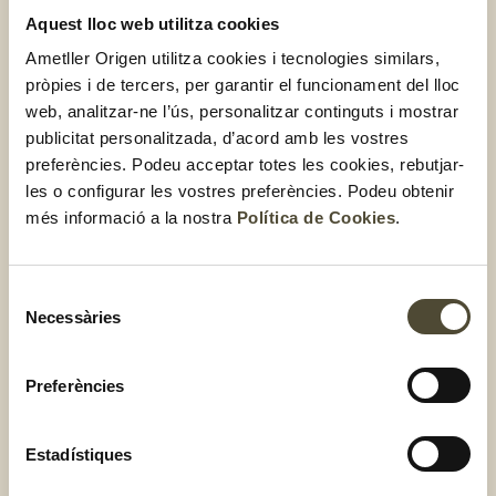
El millor truc per a conservar-
Aquest lloc web utilitza cookies
Ametller Origen utilitza cookies i tecnologies similars,
lo
pròpies i de tercers, per garantir el funcionament del lloc
web, analitzar-ne l’ús, personalitzar continguts i mostrar
Ara que ja ho saps tot sobre el panettone, només ens queda
publicitat personalitzada, d’acord amb les vostres
explicar-te alguns trucs per conservar-lo. Com sabràs,
preferències. Podeu acceptar totes les cookies, rebutjar-
aquest dolç sempre ve embolicat amb un plàstic i, alguns
les o configurar les vostres preferències. Podeu obtenir
porten per damunt un paper. Doncs bé,
guarda’l sempre
més informació a la nostra
Política de Cookies
.
dins la bosseta de plàstic
. D’aquesta manera, evitaràs que
s’assequi. En el cas que entri aire i quan el vagis a menjar no
estigui tan tendre i tou, pots posar-lo un minut al forn
Selecció
perquè recuperi una mica la seva esponjositat.
Necessàries
de
consentiment
Quina és la diferència amb
Preferències
el pandoro?
Estadístiques
Estem segurs que has sentit parlar o bé has provat aquest