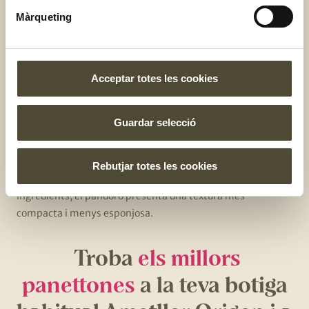
altre dolç de Nadal. Si bé és cert que el seu origen també és
Màrqueting
italià, concretament de la ciutat de Verona, és diferent del
panettone. T’expliquem quines són les diferències!
1-
La seva forma:
el pandoro té forma d’estrella, mentre
Acceptar totes les cookies
que, com t’hem explicat, el panettone és cilíndric.
2-
Sucre
: una altra diferència és que el pandoro acostuma a
Guardar selecció
tenir una fina capa de sucre glas per damunt i gairebé mai
està farcit ni porta fruites o fruita seca
Rebutjar totes les cookies
3-
Sabor i textura:
malgrat tenir gairebé els mateixos
ingredients, el pandoro presenta una textura més
compacta i menys esponjosa.
Troba
els millors
panettones
a la teva botiga