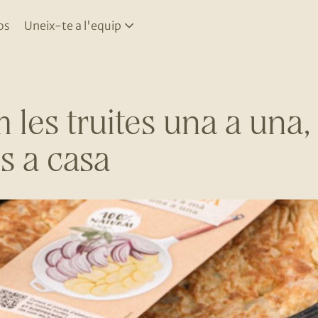
os
Uneix-te a l'equip
 les truites una a una,
s a casa