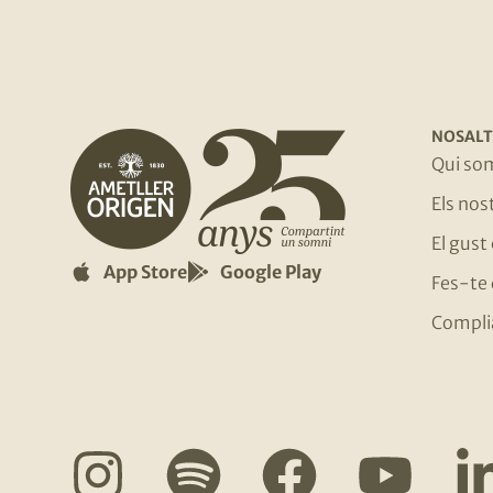
NOSALT
Qui so
Els no
El gust
App Store
Google Play
Fes-te 
Compli