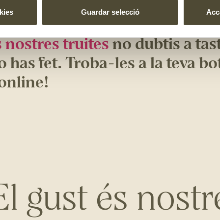
kies
Guardar selecció
Acce
oneixes quina és la nostra maner
s nostres truites
no dubtis a tast
 has fet. Troba-les a la teva bo
 online!
El gust és nostr