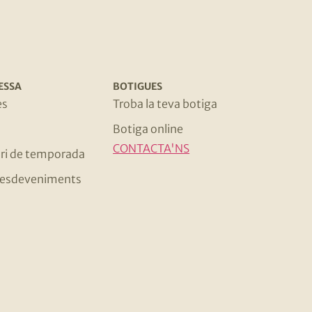
ESSA
BOTIGUES
es
Troba la teva botiga
Botiga online
CONTACTA'NS
ri de temporada
 i esdeveniments