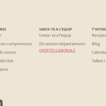
RES
UNEIX-TE A L'EQUIP
T'INTER
m
Uneix-te a l’equip
Recept
stres compromisos
Els nostres departaments
Blog
OFERTES LABORALS
 és nostre
Calenda
del club
Tallers
ance