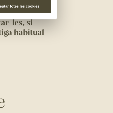
ptar totes les cookies
a de fer i el
ar-les, si
tiga habitual
e