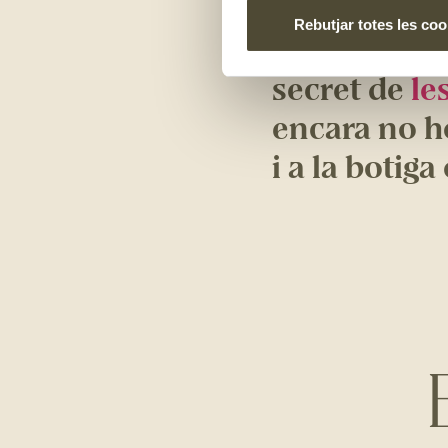
Rebutjar totes les coo
Ara que ja c
secret de
le
encara no ho
i a la botiga