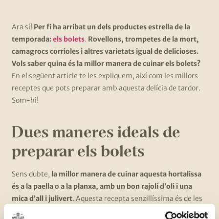
Ara sí!
Per fi ha arribat un dels productes estrella de la
temporada:
els bolets
.
Rovellons, trompetes de la mort,
camagrocs corrioles i altres varietats igual de delicioses.
Vols saber quina és la millor manera de cuinar els bolets?
En el següent article te les expliquem, així com les millors
receptes que pots preparar amb aquesta delícia de tardor.
Som-hi!
Dues maneres ideals de
preparar els bolets
Sens dubte,
la millor manera de cuinar aquesta hortalissa
és a la paella o a la planxa, amb un bon rajolí d’oli i una
mica d’all i julivert
. Aquesta recepta senzillíssima és de les
millors i de les més saboroses. De totes maneres,