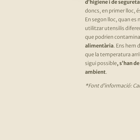
d’higiene i de seguret
doncs, en primer lloc, 
En segon lloc, quan es
utilitzar utensilis dife
que podrien contaminar
alimentària
. Ens hem d
que la temperatura arrib
sigui possible
, s’han d
ambient
.
*Font d’informació: Can