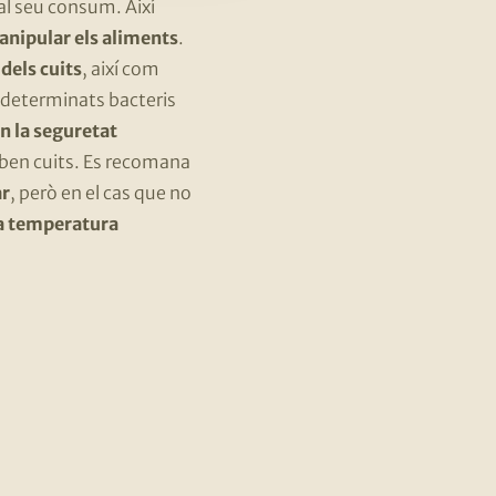
al seu consum. Així
anipular els aliments
.
dels cuits
, així com
r determinats bacteris
en la seguretat
n ben cuits. Es recomana
ar
, però en el cas que no
 a temperatura