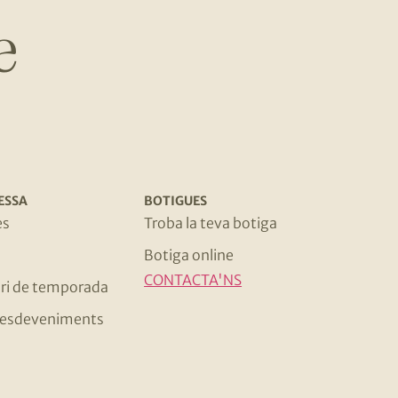
e
ESSA
BOTIGUES
es
Troba la teva botiga
Botiga online
CONTACTA'NS
ri de temporada
 i esdeveniments