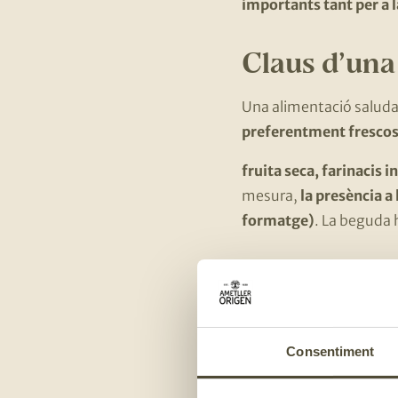
importants tant per a l
Claus d’una
Una alimentació saludab
preferentment fresco
fruita seca, farinacis in
mesura,
la presència a 
formatge)
. La beguda h
4 normes b
Els àpats s’han de 
Consentiment
S’ha d’evitar l’alc