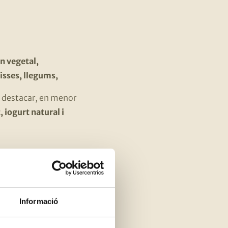
n vegetal,
lisses, llegums,
al destacar, en menor
, iogurt natural i
Informació
nsucrats