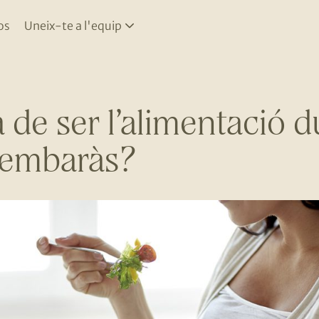
os
Uneix-te a l'equip
 de ser l’alimentació d
’embaràs?