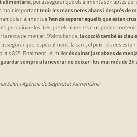
at alimentària
, per assegurar que els aliments són aptes per 
és molt important
tenir les mans netes abans i després de m
 manipulen aliments
s’han de separar aquells que estan crus 
rents per cuinar-los. I és que els aliments crus poden conteni
 la resta de menjar. D’altra banda,
la cocció també és clau 
’assegurar que, especialment, la carn, el peix i els ous esta
i als 85º. Finalment, el millor
és cuinar just abans de menj
e guardar sempre a la nevera i no deixar-los mai més de 2h
al Salut i Agència de Seguretat Alimentària