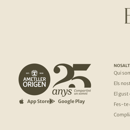
NOSALT
Qui so
Els no
El gust
App Store
Google Play
Fes-te 
Compli