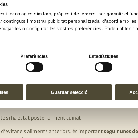
 consum de sal i, en cas de prendre’n, ha de ser iodada
kies
es i tecnologies similars, pròpies i de tercers, per garantir el fu
sucres i els aliments processats i ultra processats
zar continguts i mostrar publicitat personalitzada, d’acord amb le
ebutjar-les o configurar les vostres preferències. Podeu obtenir 
nts s’han d’evitar durant l’emb
origen animal
, com el peix o el carpaccio o l’ou
Preferències
Estadístiques
ats làctics que no han estat pasteuritzats
cru o poc cuinat
(determinades salses)
 no han estat ben cuinats
kies
Guardar selecció
Acce
rs
de mida gran, com l’emperador o la tonyina vermella
pte si ha estat posteriorment cuinat
 d’evitar els aliments anteriors, és important
seguir unes d