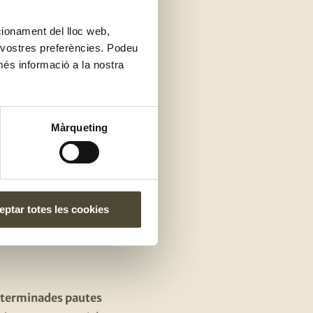
ncionament del lloc web,
s vostres preferències. Podeu
més informació a la nostra
aràs?
Màrqueting
ptar totes les cookies
eterminades pautes