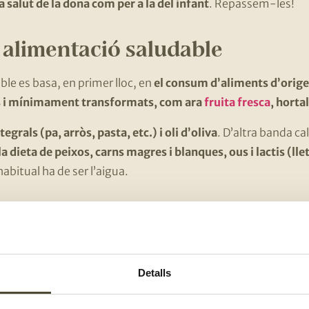
a salut de la dona com per a la del infant
. Repassem-les!
 alimentació saludable
le es basa, en primer lloc, en
el consum d’aliments d’orige
s i mínimament transformats, com ara
fruita fresca
, horta
tegrals (pa, arròs, pasta, etc.) i oli d’oliva
. D’altra banda c
la dieta de peixos, carns magres i blanques, ous i lactis (llet
abitual ha de ser l’aigua.
àsiques
repartir correctament i fer-ne entre 4 i 5 al llarg del dia
Detalls
ohol, així com les begudes estimulats (cafè) i els refrescos e