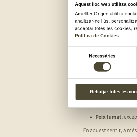
S’ha de moderar el
Aquest lloc web utilitza coo
Ametller Origen utilitza cooki
S’han d’evitar els 
analitzar-ne l’ús, personalit
acceptar totes les cookies, r
Quins alime
Política de Cookies
.
Aliments crus d’
Selecció
Necessàries
de
La
llet i els deriv
consentiment
Aliments amb
ou 
Embotits
crus
que
Rebutjar totes les coo
Peixos depredado
Peix fumat
, exce
En aquest sentit, a més