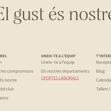
El gust és nostr
RES
UNEIX-TE A L'EQUIP
T'INTER
m
Uneix-te a l’equip
Recept
stres compromisos
Els nostres departaments
Blog
OFERTES LABORALS
 és nostre
Calenda
del club
Tallers
ance