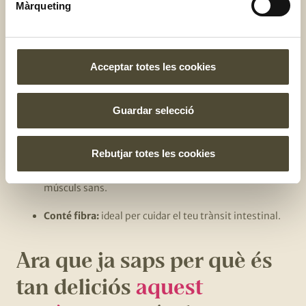
Màrqueting
seu elevat contingut en vitamina C. Sabies que una
ració de tomàquet cobreix el 61% de la ingesta diària
recomanada de vitamina C? Els tomàquets també
contenen vitamina A, vitamina B, carotens i licopè,
Acceptar totes les cookies
un pigment vegetal que li dona el color vermell tan
característic. Els antioxidants t’ajuden a mantenir les
cèl·lules joves i et protegeixen de malalties
Guardar selecció
cardiovasculars.
Rebutjar totes les cookies
Conté fòsfor i potassi
: destaquen, especialment,
aquests dos minerals que t’ajuden a mantenir els teus
músculs sans.
Conté fibra:
ideal per cuidar el teu trànsit intestinal.
Ara que ja saps per què és
tan deliciós
aquest