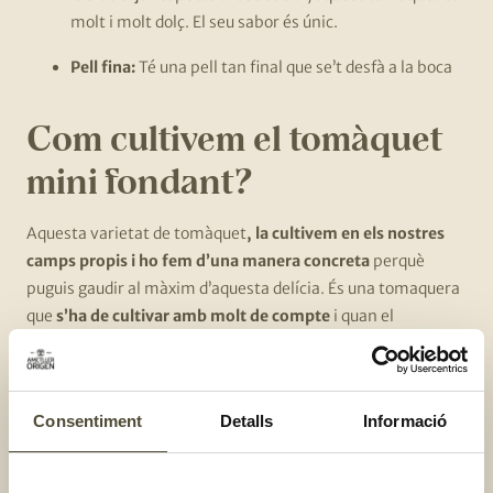
molt i molt dolç. El seu sabor és únic.
Pell fina:
Té una pell tan final que se’t desfà a la boca
Com cultivem el tomàquet
mini fondant?
Aquesta varietat de tomàquet
, la cultivem en els nostres
camps propis i ho fem d’una manera concreta
perquè
puguis gaudir al màxim d’aquesta delícia. És una tomaquera
que
s’ha de cultivar amb molt de compte
i quan el
tomàquet ja està en el seu punt òptim,
el collim d’una
manera molt específica
:
sempre com més d’hora al matí
millor
i ho fem
amb unes estisores tallant-lo pel peduncle
.
Consentiment
Detalls
Informació
Com menjar aquesta