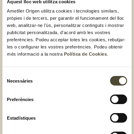
Aquest lloc web utilitza cookies
varietat de tomàquet?
Ametller Origen utilitza cookies i tecnologies similars,
pròpies i de tercers, per garantir el funcionament del lloc
Sabies que el tomàquet mini fondant és una varietat molt
web, analitzar-ne l’ús, personalitzar continguts i mostrar
apreciada en l’alta gastronomia? Tal com ho sents!
Aquest
publicitat personalitzada, d’acord amb les vostres
tomàquet és ideal per menjar sencer i deixar-lo fondre a la
preferències. Podeu acceptar totes les cookies, rebutjar-
boca; és tota una experiència.
I és que no existeix cap
les o configurar les vostres preferències. Podeu obtenir
varietat similar al mini fondant: una bombolla vegetal
més informació a la nostra
Política de Cookies
.
deliciosa.
Quins beneficis té el
Selecció
Necessàries
de
tomàquet?
consentiment
Preferències
Ara que ja coneixes quines són les principals varietats,
t’expliquem les propietats nutricionals dels tomàquets i per
què són tan bons per a la teva salut:
Estadístiques
Font de vitamines i d’antioxidants
: especialment pel