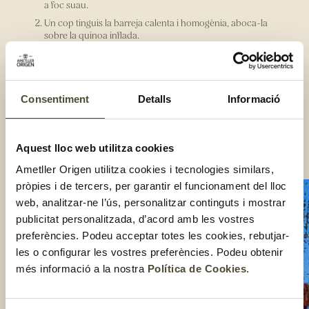
a foc suau.
Un cop tinguis la barreja calenta i homogènia, aboca-la
sobre la quinoa inflada.
Remena-ho tot bé i deixa-ho reposar en un recipient
quadrat amb paper de forn. Assegura’t de prémer-ho bé!
Desfés la xocolata amb una mica d’oli de coco a foc molt
suau.
Consentiment
Detalls
Informació
Escampa-la sobre la quinoa, afegeix-hi sal gruixuda i deixa-
ho refredar a la nevera.
Talla-ho a daus o rectangles i reserva’ls dins de la nevera.
Aquest lloc web utilitza cookies
Compartir:
Ametller Origen utilitza cookies i tecnologies similars,
pròpies i de tercers, per garantir el funcionament del lloc
web, analitzar-ne l’ús, personalitzar continguts i mostrar
publicitat personalitzada, d’acord amb les vostres
preferències. Podeu acceptar totes les cookies, rebutjar-
les o configurar les vostres preferències. Podeu obtenir
més informació a la nostra
Política de Cookies
.