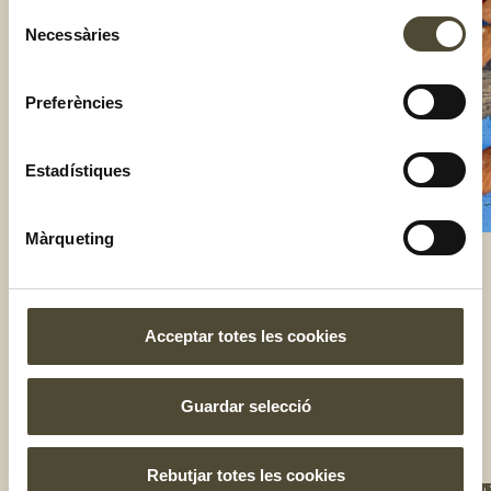
Selecció
Necessàries
de
consentiment
Preferències
Estadístiques
Màrqueting
El gust és nostre
Acceptar totes les cookies
Guardar selecció
Rebutjar totes les cookies
NOS
UNE
T'I
BOT