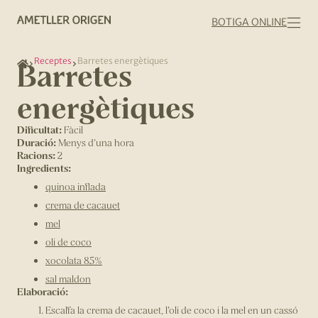
BOTIGA ONLINE
Receptes
Barretes energètiques
Barretes
energètiques
Dificultat:
Fàcil
Duració:
Menys d'una hora
Racions:
2
Ingredients:
quinoa inflada
crema de cacauet
mel
oli de coco
xocolata 85%
sal maldon
Elaboració:
Escalfa la crema de cacauet, l’oli de coco i la mel en un cassó