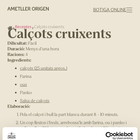
BOTIGA ONLINE
Receptes
Calçots cruixents
Calçots cruixents
Dificultat:
Fàcil
Duració:
Menys d'una hora
Racions:
4
Ingredients:
calçots (25 unitats aprox.)
Farina
ous
Panko
Salsa de calçots
Elaboració:
Pela el calçot i bull la part blanca durant 8 - 10 minuts.
Un cop llestos i freds, arrebossa’ls amb farina, ou i panko i
enforna’ls a 180 graus amb ventilador durant 20 minuts o
fins que estiguin ben daurats.