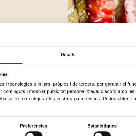
o fins que estiguin ben cremades.
ari o posar-les en un bol gran i
Detalls
 i la botifarra a rodelles d’un o
kies
rn per evitar que s’enganxi a la
es i tecnologies similars, pròpies i de tercers, per garantir el fu
 Tira-hi un bon raig d’oli d’oliva i
zar continguts i mostrar publicitat personalitzada, d’acord amb le
ifarra d’ou per tota la coca.
ebutjar-les o configurar les vostres preferències. Podeu obtenir 
Preferències
Estadístiques