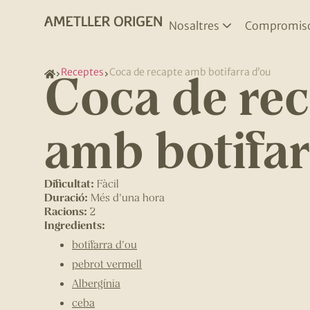
Nosaltres
Compromis
Coca de re
Receptes
Coca de recapte amb botifarra d’ou
amb botifar
Dificultat:
Fàcil
Duració:
Més d'una hora
Racions:
2
Ingredients:
botifarra d'ou
pebrot vermell
Albergínia
ceba