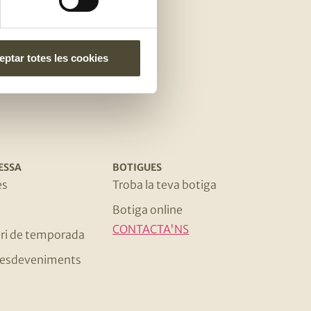
e
ptar totes les cookies
ESSA
BOTIGUES
es
Troba la teva botiga
Botiga online
CONTACTA'NS
ri de temporada
 i esdeveniments