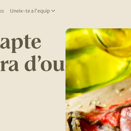
os
Uneix-te a l'equip
capte
ra d’ou