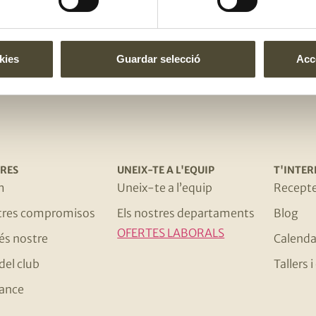
El gust és nostr
kies
Guardar selecció
Acce
RES
UNEIX-TE A L'EQUIP
T'INTER
m
Uneix-te a l’equip
Recept
stres compromisos
Els nostres departaments
Blog
OFERTES LABORALS
 és nostre
Calenda
del club
Tallers
ance