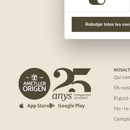
Rebutjar totes les coo
NOSALT
Qui so
Els no
El gust
App Store
Google Play
Fes-te 
Compli