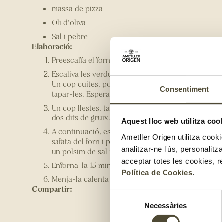
massa de pizza
Oli d'oliva
Sal i pebre
Elaboració:
Preescalfa el forn a 220 graus.
Escaliva les verdures coent-les al forn 25 minuts 
Un cop cuites, pots embolicar-les amb paper de di
Consentiment
tapar-les. Espera’t 20 minuts i pela-les.
Un cop llestes, talla les verdures escalivades a tires
dos dits de gruix.
Aquest lloc web utilitza coo
A continuació, estén la massa sobre el paper de fo
Ametller Origen utilitza cooki
safata del forn i posa-hi les verdures alternant-les.
analitzar-ne l’ús, personalit
un polsim de sal i pebre. Reparteix uns talls de bot
acceptar totes les cookies, r
Enforna-la 15 minuts a 180 graus.
Política de Cookies
.
Menja-la calenta o freda.
Compartir:
Selecció
Necessàries
de
consentiment