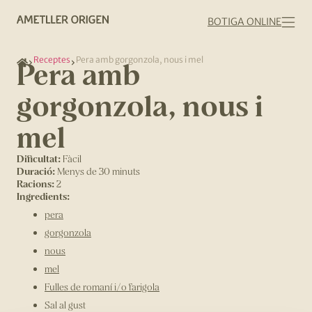
BOTIGA ONLINE
Receptes
Pera amb gorgonzola, nous i mel
Pera amb
gorgonzola, nous i
mel
Dificultat:
Fàcil
Duració:
Menys de 30 minuts
Racions:
2
Ingredients:
pera
gorgonzola
nous
mel
Fulles de romaní i/o farigola
Sal al gust