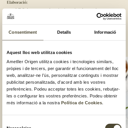
Elaboració:
Talla les peres per la meitat i treu-los el cor amb una
cullereta.
Omple el forat amb gorgonzola, nous, un rajolí de mel i unes
fulles de romaní i farigola picada.
Consentiment
Detalls
Informació
Cou-les a l’airfryer o al forn a 180 graus uns 10 – 15 minuts.
Serveix-les amb un polsim de sal.
Compartir:
Aquest lloc web utilitza cookies
Ametller Origen utilitza cookies i tecnologies similars,
pròpies i de tercers, per garantir el funcionament del lloc
web, analitzar-ne l’ús, personalitzar continguts i mostrar
publicitat personalitzada, d’acord amb les vostres
preferències. Podeu acceptar totes les cookies, rebutjar-
les o configurar les vostres preferències. Podeu obtenir
més informació a la nostra
Política de Cookies
.
Selecció