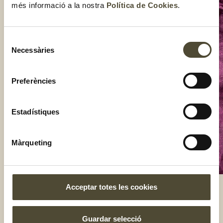
més informació a la nostra
Política de Cookies
.
Selecció
Necessàries
de
consentiment
Preferències
Estadístiques
Màrqueting
Acceptar totes les cookies
El gust és nostre
Guardar selecció