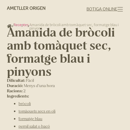
BOTIGA ONLINE
Receptes
Amanida de bròcoli amb tomàquet sec, formatge blau i
Amanida de bròcoli
pinyons
amb tomàquet sec,
formatge blau i
pinyons
Dificultat:
Fàcil
Duració:
Menys d'una hora
Racions:
2
Ingredients:
bròcoli
tomàquets secs en oli
formatge blau
pernil salat o bacó