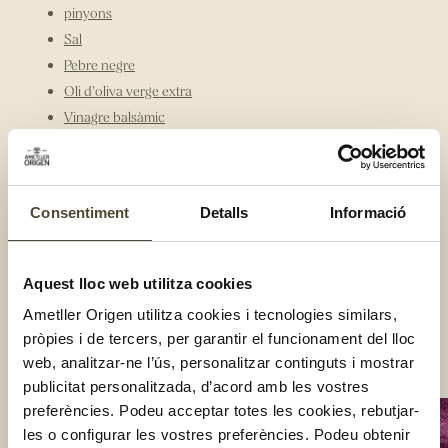
pinyons
Sal
Pebre negre
Oli d'oliva verge extra
Vinagre balsàmic
Elaboració:
Renta i talla el tronxo del bròcoli i separa'n els branquillons.
Fes-lo al vapor 10 min o fins que tingui la textura que desitgis.
Talla els tomàquets secs a tires i el formatge a dauets i torra el
Consentiment
Detalls
Informació
pernil salat o el bacó juntament amb els pinyons en una
paella.
Barreja amb cura el bròcoli cuit amb el formatge blau i el
Aquest lloc web utilitza cookies
tomàquet sec i, per acabar, escampa-hi els pinyons i el pernil
o el bacó.
Ametller Origen utilitza cookies i tecnologies similars,
Et recomanem que facis una vinagreta amb un toc de pebre i
pròpies i de tercers, per garantir el funcionament del lloc
mel per donar-li un acabat diferent a la teva amanida.
web, analitzar-ne l’ús, personalitzar continguts i mostrar
Compartir:
publicitat personalitzada, d’acord amb les vostres
preferències. Podeu acceptar totes les cookies, rebutjar-
les o configurar les vostres preferències. Podeu obtenir