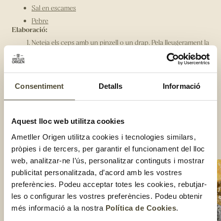
Sal en escames
Pebre
Elaboració:
Neteja els ceps amb un pinzell o un drap. Pela lleugerament la
base i talla'ls amb una mandolina perquè quedin làmines
fines i homogènies.
Passa les avellanes pel morter i retira la pell. Barreja el vinagre
amb l’oli i incorpora-hi les avellanes moltes. Afegeix sal i
Consentiment
Detalls
Informació
pebre.
Fes un llit amb el formatge parmesà, els germinats de pèsols i
unes gotes de la vinagreta.
Aquest lloc web utilitza cookies
Cobreix-ho amb les làmines de ceps i unes gotes de
vinagreta i sal en escames.
Ametller Origen utilitza cookies i tecnologies similars,
Compartir:
pròpies i de tercers, per garantir el funcionament del lloc
web, analitzar-ne l’ús, personalitzar continguts i mostrar
publicitat personalitzada, d’acord amb les vostres
preferències. Podeu acceptar totes les cookies, rebutjar-
les o configurar les vostres preferències. Podeu obtenir
més informació a la nostra
Política de Cookies
.