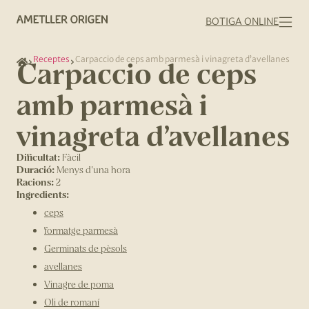
BOTIGA ONLINE
Receptes
Carpaccio de ceps amb parmesà i vinagreta d’avellanes
Carpaccio de ceps
amb parmesà i
vinagreta d’avellanes
Dificultat:
Fàcil
Duració:
Menys d'una hora
Racions:
2
Ingredients:
ceps
formatge parmesà
Germinats de pèsols
avellanes
Vinagre de poma
Oli de romaní