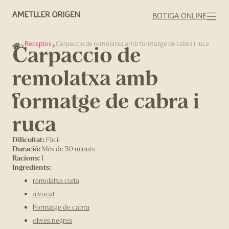
BOTIGA ONLINE
Receptes
Carpaccio de remolatxa amb formatge de cabra i ruca
Carpaccio de
remolatxa amb
formatge de cabra i
ruca
Dificultat:
Fàcil
Duració:
Més de 30 minuts
Racions:
1
Ingredients:
remolatxa cuita
alvocat
Formatge de cabra
olives negres