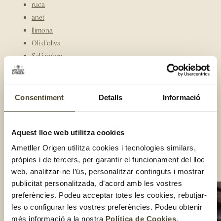
ruca
anet
llimona
Oli d'oliva
Sal i pebre
Elaboració:
Neteja les remolatxes, pela-les i talla-les amb l’ajuda d’una
mandolina per aconseguir làmines ben fines.
Consentiment
Detalls
Informació
Disposa les làmines de remolatxa en un plat gran o safata,
afegeix uns daus d’alvocat, ratlla formatge de cabra (si el
deixes uns minuts al congelador et serà molt fàcil), afegeix un
grapat d'olives sense el pinyol, les fulles d’anet, la ruca i la
Aquest lloc web utilitza cookies
ratlladura d’una llimona.
Fes una vinagreta amb el suc de la llimona i el doble d'oli
Ametller Origen utilitza cookies i tecnologies similars,
d’oliva, un polsim de sal i pebre i amaneix el carpaccio.
pròpies i de tercers, per garantir el funcionament del lloc
Compartir:
web, analitzar-ne l’ús, personalitzar continguts i mostrar
publicitat personalitzada, d’acord amb les vostres
preferències. Podeu acceptar totes les cookies, rebutjar-
les o configurar les vostres preferències. Podeu obtenir
més informació a la nostra
Política de Cookies
.