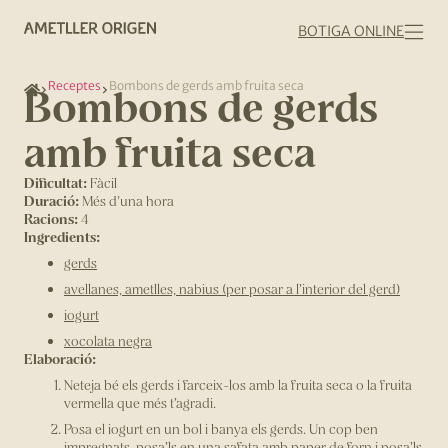
BOTIGA ONLINE
Receptes
Bombons de gerds amb fruita seca
Bombons de gerds
amb fruita seca
Dificultat:
Fàcil
Duració:
Més d'una hora
Racions:
4
Ingredients:
gerds
avellanes, ametlles, nabius (per posar a l’interior del gerd)
iogurt
xocolata negra
Elaboració:
Neteja bé els gerds i farceix-los amb la fruita seca o la fruita
vermella que més t’agradi.
Posa el iogurt en un bol i banya els gerds. Un cop ben
impregnats, posa’ls en una safata amb paper de forn i posa’ls