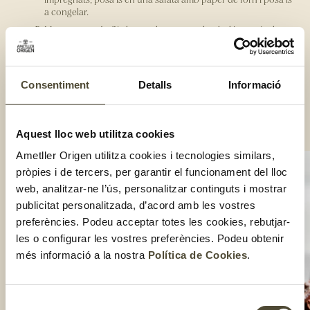
a congelar.
Mentrestant, desfés la xocolata en un altre bol i mantén-la
calenta posant el bol dins un altre recipient amb aigua ben
calenta.
Banya els bombons amb la xocolata i deixa’ls refredar
Consentiment
Detalls
Informació
perquè quedin durs.
Posa'ls a la nevera 20 minuts perquè el iogurt i els gerds es
descongelin, i quan mosseguis, el bombó t’exploti a la boca.
Compartir:
Aquest lloc web utilitza cookies
Ametller Origen utilitza cookies i tecnologies similars,
pròpies i de tercers, per garantir el funcionament del lloc
web, analitzar-ne l’ús, personalitzar continguts i mostrar
publicitat personalitzada, d’acord amb les vostres
preferències. Podeu acceptar totes les cookies, rebutjar-
les o configurar les vostres preferències. Podeu obtenir
més informació a la nostra
Política de Cookies
.
Selecció