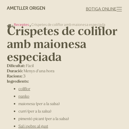
BOTIGA ONLINE
Receptes
Crispetes de coliflor amb maionesa especiada
Crispetes de coliflor
amb maionesa
especiada
Dificultat:
Fàcil
Duració:
Menys d'una hora
Racions:
3
Ingredients:
coliflor
panko
maionesa (per a la salsa)
curri (per a la salsa)
pimentó picant (per a la salsa)
Sal i pebre al gust