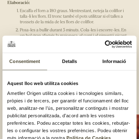
Elaboració:
Escalfa el forn a 180 graus. Mentrestant, neteja la coliflor i
talla-li les flors. El tronc també el pots utilitzar si el talles a
trossets de la mida de les flors de coliflor.
Posa-les a bullir durant 5 minuts. Cola-les i escorre-les. En
un bol gran afegeix la maionesa, el curri i el pimentó picant.
Barreja-ho bé i reserva un parell de cullerades per utilitzar-la
després.
Afegeix les flors de coliflor al bol i assegura't que quedin ben
impregnades. Agafa-les, una a una, i arrebossa-les amb el
Consentiment
Detalls
Informació
panko.
Deixa-les sobre una safata amb paper de forn i cou-les a 180
graus durant uns 20 minuts fins que estiguin daurades i
Aquest lloc web utilitza cookies
cruixents.
Posa-les en un bol petit, com a snack per picar, i
Ametller Origen utilitza cookies i tecnologies similars,
acompanya-les amb la salsa que has reservat anteriorment.
pròpies i de tercers, per garantir el funcionament del lloc
Compartir:
web, analitzar-ne l’ús, personalitzar continguts i mostrar
publicitat personalitzada, d’acord amb les vostres
preferències. Podeu acceptar totes les cookies, rebutjar-
les o configurar les vostres preferències. Podeu obtenir
més informació a la nostra
Política de Cookies
.