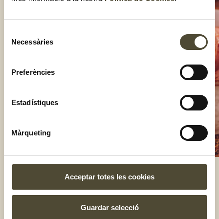
Selecció
Necessàries
de
consentiment
Preferències
Estadístiques
Màrqueting
Acceptar totes les cookies
El gust és nostre
Guardar selecció