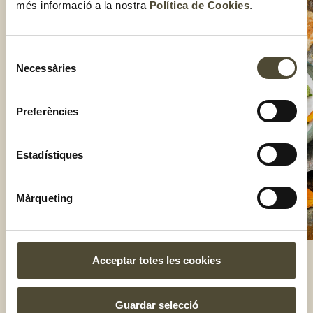
més informació a la nostra
Política de Cookies
.
Selecció
Necessàries
de
consentiment
Preferències
Estadístiques
Màrqueting
Acceptar totes les cookies
El gust és nostre
Guardar selecció