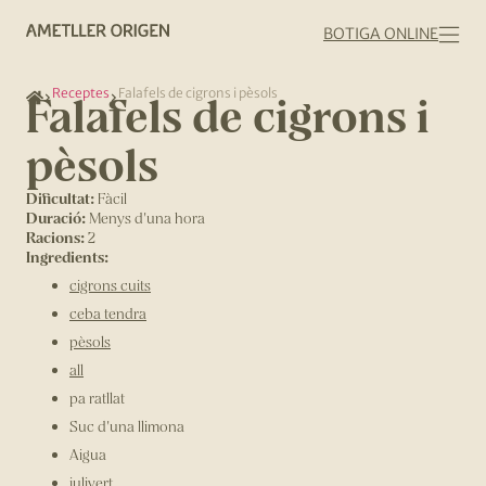
BOTIGA ONLINE
Receptes
Falafels de cigrons i pèsols
Falafels de cigrons i
pèsols
Dificultat:
Fàcil
Duració:
Menys d'una hora
Racions:
2
Ingredients:
cigrons cuits
ceba tendra
pèsols
all
pa ratllat
Suc d'una llimona
Aigua
julivert