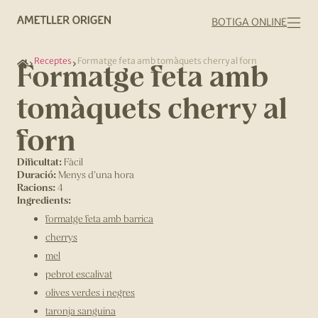
BOTIGA ONLINE
Receptes
Formatge feta amb tomàquets cherry al forn
Formatge feta amb
tomàquets cherry al
forn
Dificultat:
Fàcil
Duració:
Menys d'una hora
Racions:
4
Ingredients:
formatge feta amb barrica
cherrys
mel
pebrot escalivat
olives verdes i negres
taronja sanguina