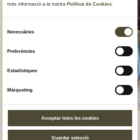
més informació a la nostra
Política de Cookies
.
Selecció
Necessàries
de
consentiment
Preferències
Estadístiques
Màrqueting
Acceptar totes les cookies
El gust és nostre
Guardar selecció