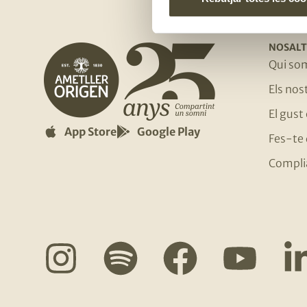
NOSALT
Qui so
Els no
El gust
App Store
Google Play
Fes-te 
Compli