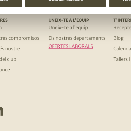
RES
UNEIX-TE A L'EQUIP
T'INTER
m
Uneix-te a l’equip
Recept
stres compromisos
Els nostres departaments
Blog
OFERTES LABORALS
 és nostre
Calenda
del club
Tallers
ance