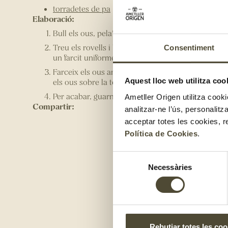
torradetes de pa
Elaboració:
Bull els ous, pela'ls i talla'ls la punta a 3/4.
Treu els rovells i barreja'ls amb dos lloms d'anxov
Consentiment
un farcit uniforme.
Farceix els ous amb la barreja i clava-hi un escur
Aquest lloc web utilitza coo
els ous sobre la torrada.
Per acabar, guarneix el canapè amb els ous de lum
Ametller Origen utilitza cooki
Compartir:
analitzar-ne l’ús, personalit
acceptar totes les cookies, r
Política de Cookies
.
Selecció
Necessàries
de
consentiment
Rebutjar totes les coo