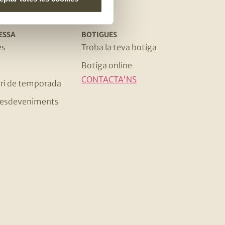
ESSA
BOTIGUES
es
Troba la teva botiga
Botiga online
CONTACTA'NS
ri de temporada
 i esdeveniments