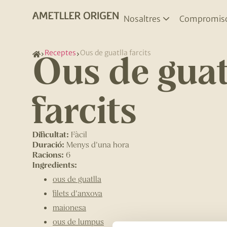
Nosaltres
Compromis
Ous de guat
Receptes
Ous de guatlla farcits
farcits
Dificultat:
Fàcil
Duració:
Menys d'una hora
Racions:
6
Ingredients:
ous de guatlla
filets d'anxova
maionesa
ous de lumpus