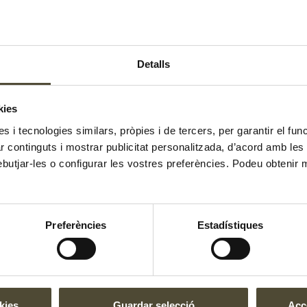
a i la maionesa fins a aconseguir
Detalls
adents en vertical per aguantar
kies
pus i un trosset d'anxova.
es i tecnologies similars, pròpies i de tercers, per garantir el fu
zar continguts i mostrar publicitat personalitzada, d’acord amb le
ebutjar-les o configurar les vostres preferències. Podeu obtenir 
El gust és nostr
Preferències
Estadístiques
kies
Guardar selecció
Acce