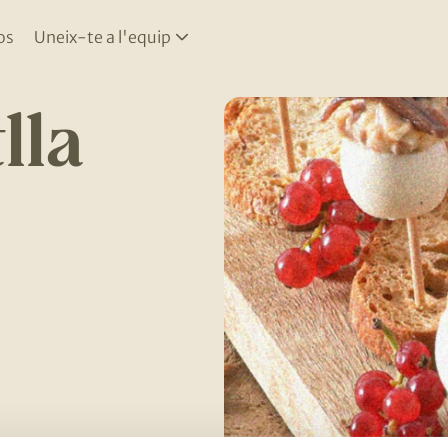
os
Uneix-te a l'equip
lla