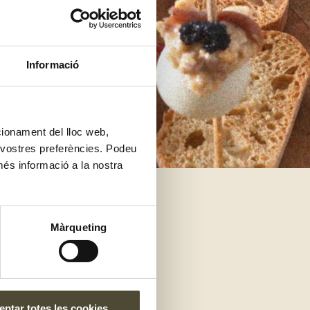
Informació
ncionament del lloc web,
s vostres preferències. Podeu
més informació a la nostra
e
Màrqueting
ptar totes les cookies